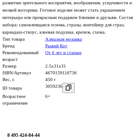
развитию зрительного восприятия, воображения, усидчивости и
мелкой моторики. Готовое изделие может стать украшением
интерьера или прекрасным подарком близким и друзьям. Состав
набора: самоклеящаяся основа, стразы, контейнер для страз,
карандаш-стилус, клеевая подушка, крепеж, схема.
Тип товара
Алмазная мозаика
Бренд
Рыжий Кот
Рекомендованный
От 6 лет и старше
возраст
Размер
2.5x31x31
ISBN/Артикул
4670159110736
Вес, г.
450 г
3059236
ID товара
Возрастное
6+
ограничение
8 495 424-84-44