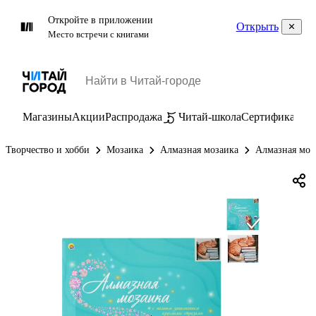
Откройте в приложении
Открыть
Место встречи с книгами
Магазины
Акции
Распродажа
Читай-школа
Сертификаты
П
Творчество и хобби
Мозаика
Алмазная мозаика
Алмазная моз