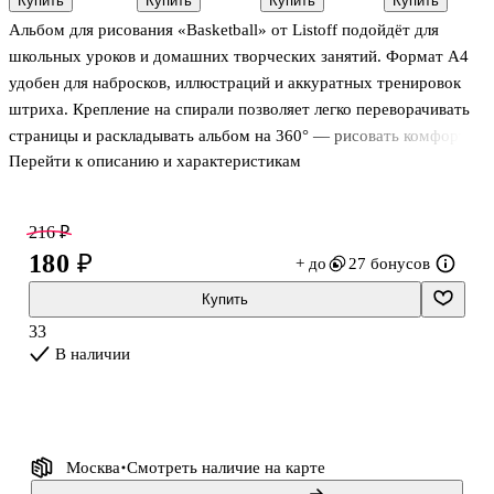
Купить
Купить
Купить
Купить
10 листов
Fenix-Art, 24
и мрачная
100г/м2,
Альбом для рисования «Basketball» от Listoff подойдёт для
цвета
(эксклюзив)»
мат.ламинация,
Listoff А4, 40
евроспираль,
школьных уроков и домашних творческих занятий. Формат А4
листов,
7БЦ, офсет
удобен для набросков, иллюстраций и аккуратных тренировок
спираль
штриха. Крепление на спирали позволяет легко переворачивать
страницы и раскладывать альбом на 360° — рисовать комфортно
Перейти к описанию и характеристикам
даже на маленькой парте. Обложка из мелованного картона с
выборочным лаком выглядит выразительно и помогает защитить
листы в рюкзаке.
216 ₽
180 ₽
+ до
27 бонусов
Купить
33
В наличии
Москва
Смотреть наличие
на карте