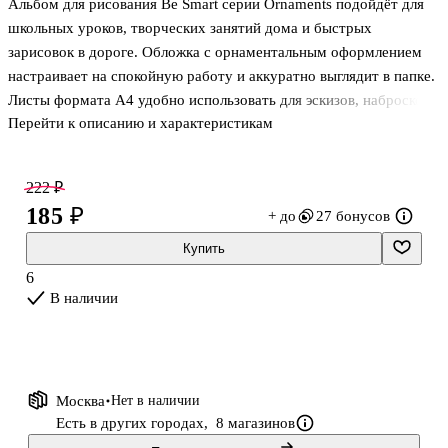
Альбом для рисования Be Smart серии Ornaments подойдёт для
школьных уроков, творческих занятий дома и быстрых
зарисовок в дороге. Обложка с орнаментальным оформлением
настраивает на спокойную работу и аккуратно выглядит в папке.
Листы формата А4 удобно использовать для эскизов, набросков
Перейти к описанию и характеристикам
и раскрашивания. Плотность бумаги 120 г/м² помогает рисовать
увереннее — линии получаются чётче, а лист меньше мнётся.
Крепление на скрепке позволяет легко перелистывать страницы и
222 ₽
комфортно рисовать на развороте.
185 ₽
+ до
27 бонусов
Купить
6
В наличии
Москва
Нет в наличии
Есть в других городах,
8 магазинов