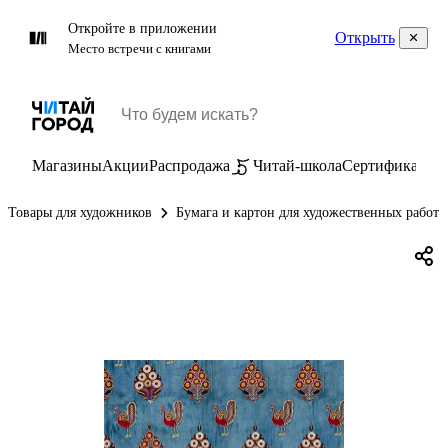
Откройте в приложении
Открыть
Место встречи с книгами
Магазины
Акции
Распродажа
Читай-школа
Сертификаты
П
Товары для художников
Бумага и картон для художественных работ