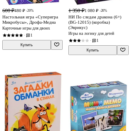
600 ₽
1 350 ₽
480 ₽
1 080 ₽
-20%
-20%
Настольная игра «Суперигра
НИ По следам дракона (6+)
Микробусы», Дрофа-Медиа
(BG-12015) (коробка)
(Эврикус)
Карточные игры для двоих
Игры на логику для детей
1
·
1
·
Купить
Купить