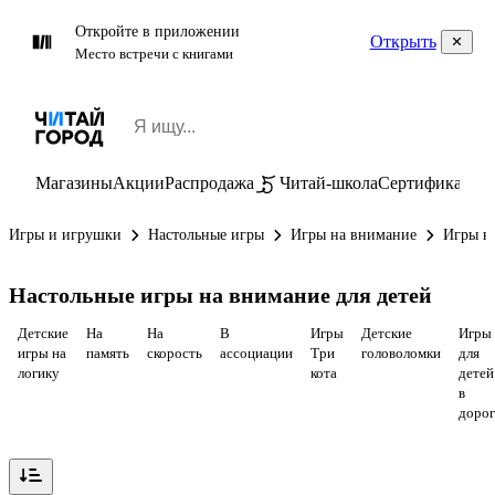
Откройте в приложении
Открыть
Место встречи с книгами
Магазины
Акции
Распродажа
Читай-школа
Сертификаты
П
Игры и игрушки
Настольные игры
Игры на внимание
Игры н
Настольные игры на внимание для детей
Детские
На
На
В
Игры
Детские
Игры
игры на
память
скорость
ассоциации
Три
головоломки
для
логику
кота
детей
в
доро