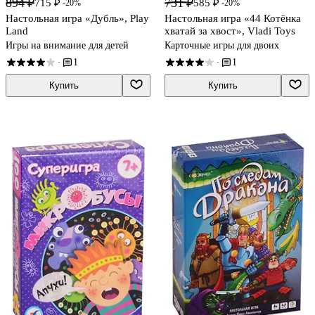
894 ₽
731 ₽
715 ₽
585 ₽
-20%
-20%
Настольная игра «Дубль», Play
Настольная игра «44 Котёнка
Land
хватай за хвост», Vladi Toys
Игры на внимание для детей
Карточные игры для двоих
1
1
·
·
Купить
Купить