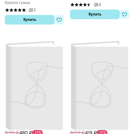
Краски гуашь
4
·
3
·
Купить
Купить
576 ₽
503 ₽
480 ₽
419 ₽
-17%
-17%