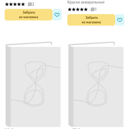
Краски акварельные
2
·
1
·
 Забрать

из магазина
 Забрать

из магазина