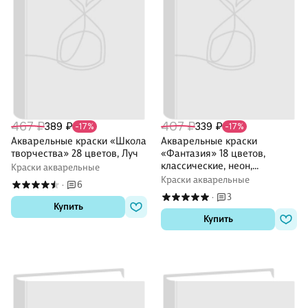
467 ₽
407 ₽
389 ₽
339 ₽
-17%
-17%
Акварельные краски «Школа
Акварельные краски
творчества» 28 цветов, Луч
«Фантазия» 18 цветов,
классические, неон,
Краски акварельные
перламутровые, Луч
Краски акварельные
6
·
3
·
Купить
Купить