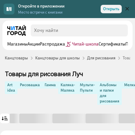
Откройте в приложении
Открыть
Место встречи с книгами
Магазины
Акции
Распродажа
Читай-школа
Сертификаты
Прог
Канцтовары
Канцтовары для школы
Для рисования
Товар
Товары для рисования Луч
Art
Рисовашка
Гамма
Каляка-
Мульти-
Альбомы
Мелк
idea
Маляка
Пульти
и папки
для
рисования