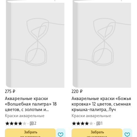
275 ₽
220 ₽
Акварельные краски
Акварельные краски «Божья
«Волшебная палитра» 18
коровка» 12 цветов, съемная
цветов, с золотым и
крышка-палитра, Луч
серебряным, Луч
Краски акварельные
Краски акварельные
2
1
·
·
 Забрать

 Забрать
