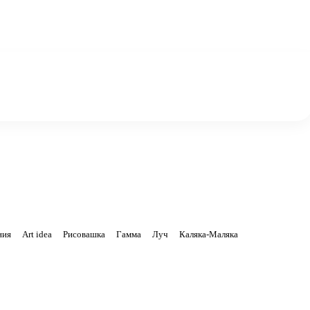
ния
Art idea
Рисовашка
Гамма
Луч
Каляка-Маляка