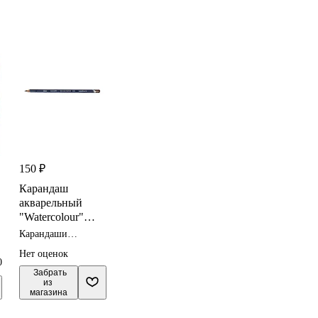
150 ₽
Карандаш
акварельный
"Watercolour"
корич.ВанДик
Карандаши
3,4мм,
акварельные
Нет оценок
DERWENT
0
 Забрать

из 
магазина