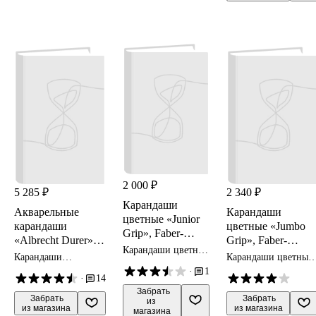
2 000 ₽
5 285 ₽
2 340 ₽
Карандаши
Акварельные
Карандаши
цветные «Junior
карандаши
цветные «Jumbo
Grip», Faber-
«Albrecht Durer»,
Grip», Faber-
Castell, 30 цветов
Карандаши цветные
Faber-Castell, 24
Castell, 12 цветов
Карандаши
Карандаши цветные
Faber-Castell
цвета
акварельные Faber-
Faber-Castell
·
1
·
14
Castell
 Забрать

 Забрать

 Забрать

из 
из магазина
из магазина
магазина