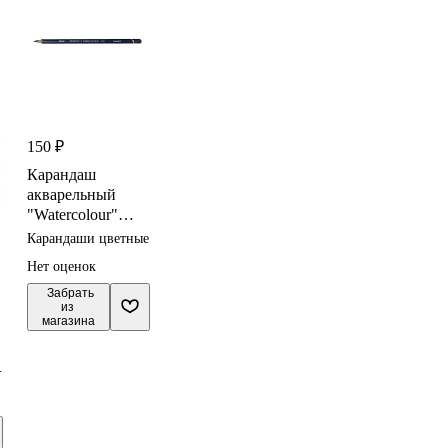
150 ₽
Карандаш
акварельный
"Watercolour"
цвет оружейного
Карандаши цветные
металла 3,4мм,
Нет оценок
DERWENT
 Забрать

из 
магазина