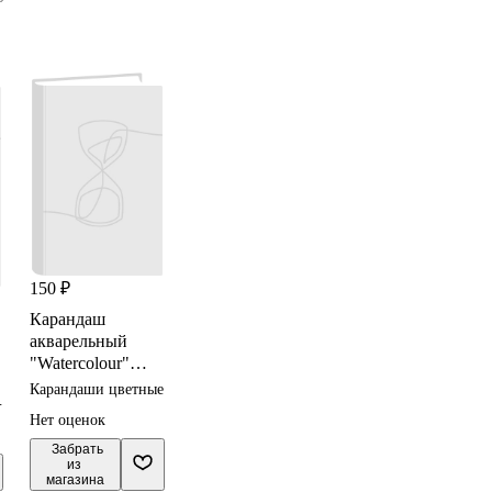
150 ₽
Карандаш
акварельный
"Watercolour"
зел.вода 3,4мм,
Карандаши цветные
DERWENT
Нет оценок
 Забрать

из 
магазина