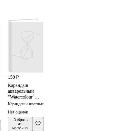
150 ₽
Карандаш
акварельный
"Watercolour"
ультрамарин
Карандаши цветные
3,4мм,
Нет оценок
DERWENT
 Забрать

из 
магазина