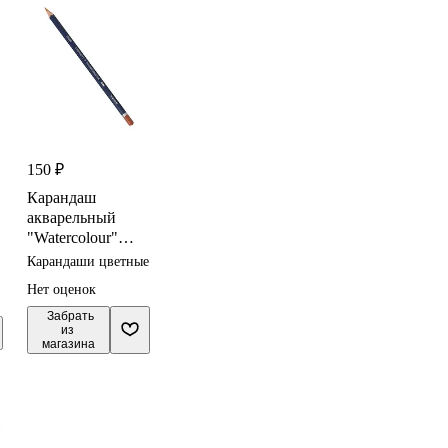
150 ₽
Карандаш
акварельный
"Watercolour"
терракотовый
Карандаши цветные
3,4мм,
Нет оценок
DERWENT
 Забрать

из 
магазина