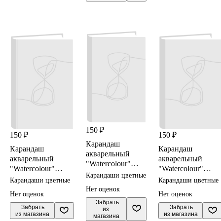
150 ₽
150 ₽
150 ₽
Карандаш
Карандаш
Карандаш
акварельный
акварельный
акварельный
"Watercolour"
"Watercolour"
"Watercolour"
кадмий тем.
Карандаши цветные
зел.можжевеловы
серебряно-серый
Карандаши цветные
Карандаши цветные
3,4мм,
й 3,4мм,
3,4мм, DERWENT
Нет оценок
DERWENT
Нет оценок
Нет оценок
DERWENT
 Забрать

 Забрать

 Забрать

из 
из магазина
из магазина
магазина