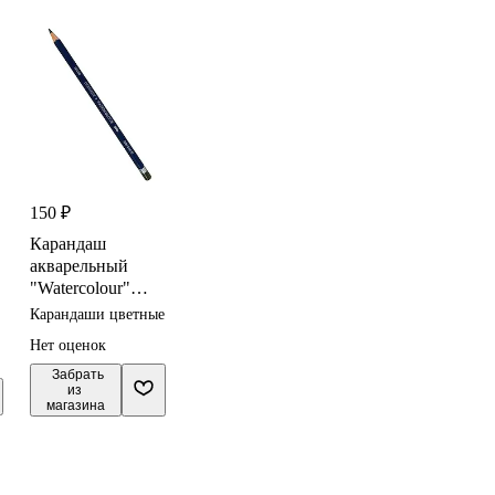
150 ₽
Карандаш
акварельный
"Watercolour"
зел.кедровый
Карандаши цветные
3,4мм,
Нет оценок
DERWENT
 Забрать

из 
магазина