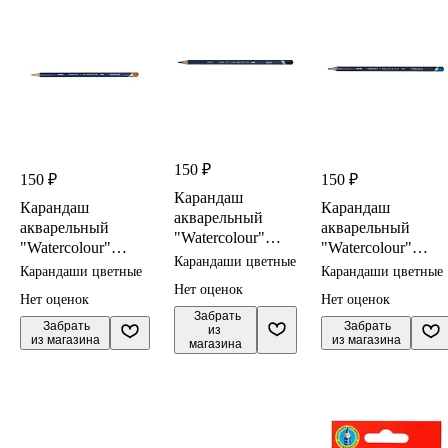
150 ₽
150 ₽
150 ₽
Карандаш
Карандаш
Карандаш
акварельный
акварельный
акварельный
"Watercolour"
"Watercolour"
"Watercolour"
индиго 3,4мм,
Карандаши цветные
золотисто-корич.
синий зимородок
Карандаши цветные
Карандаши цветные
DERWENT
3,4мм, DERWENT
3,4мм, DERWENT
Нет оценок
Нет оценок
Нет оценок
 Забрать

 Забрать

 Забрать

из 
из магазина
из магазина
магазина