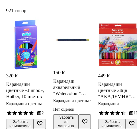
921 товар
150 ₽
320 ₽
449 ₽
Карандаш
Карандаши
Карандаши
акварельный
цветные «Jumbo»,
цветные 24цв
"Watercolour"
Hatber, 10 цветов
"АКАДЕМИЯ"
желтая примула
Карандаши цветные
акварельные
Карандаши цветные
Карандаши
3,4мм,
BRAUBERG
Hatber
акварельные
Нет оценок
DERWENT
·
2
·
1
Brauberg
 Забрать

 Забрать

 Забрать

из 
из магазина
из магазина
магазина