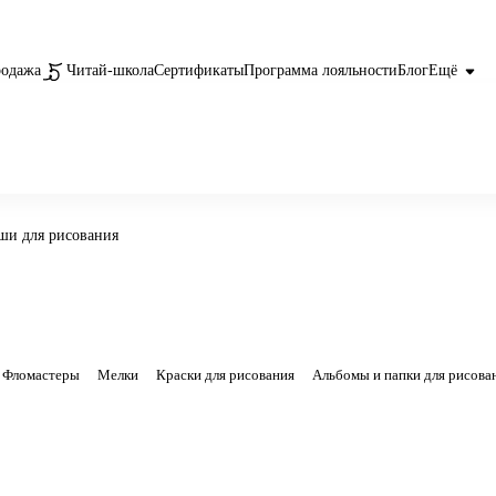
родажа
Читай-школа
Сертификаты
Программа лояльности
Блог
Ещё
ши для рисования
Фломастеры
Мелки
Краски для рисования
Альбомы и папки для рисова