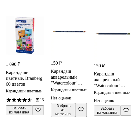
150 ₽
1 090 ₽
150 ₽
Карандаш
Карандаши
Карандаш
акварельный
цветные, Brauberg,
акварельный
"Watercolour"
60 цветов
"Watercolour"
сиена жженая
Карандаши цветные
Карандаши цветные
зел.оливковый
Карандаши цветные
3,4мм,
3,4мм, DERWENT
Нет оценок
·
13
DERWENT
Нет оценок
 Забрать

 Забрать

 Забрать

из 
из магазина
из магазина
магазина