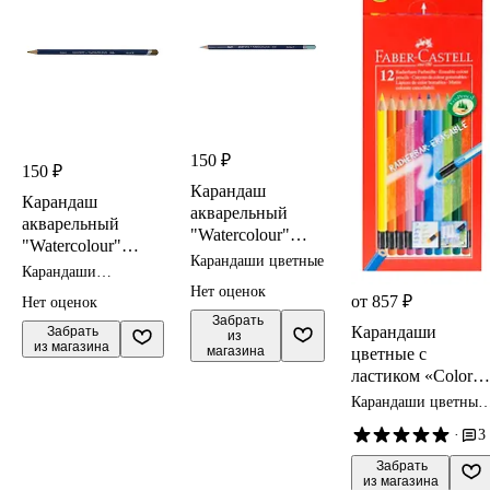
150 ₽
150 ₽
Карандаш
Карандаш
акварельный
акварельный
"Watercolour"
"Watercolour"
небесно-голубой
Карандаши цветные
бронзовый 3,4мм,
Карандаши
3,4мм,
DERWENT
акварельные
Нет оценок
DERWENT
от 857 ₽
Нет оценок
 Забрать

Карандаши
 Забрать

из 
из магазина
магазина
цветные с
ластиком «Color
Pencils», Faber-
Карандаши цветные
Castell, 12 цветов
Faber-Castell
·
3
 Забрать

из магазина