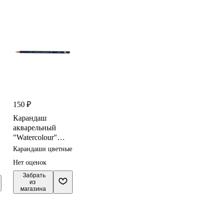
150 ₽
Карандаш
акварельный
"Watercolour"
сепия 3,4мм,
Карандаши цветные
DERWENT
Нет оценок
 Забрать

из 
магазина