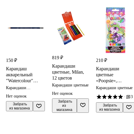
819 ₽
150 ₽
210 ₽
Карандаши
Карандаш
Карандаши
цветные, Milan,
акварельный
цветные
12 цветов
"Watercolour"
«Poopsie»,
Карандаши цветные
серый
Премьера
Карандаши
Карандаши цветные
французский
Паблишинг, 3 мм,
акварельные
Нет оценок
Нет оценок
·
3
3,4мм, DERWENT
12 цветов
 Забрать

 Забрать

 Забрать

из 
из магазина
из магазина
магазина