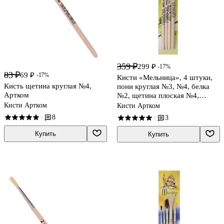
359 ₽
299 ₽
-17%
83 ₽
69 ₽
-17%
Кисти «Мельница», 4 штуки,
Кисть щетина круглая №4,
пони круглая №3, №4, белка
Артком
№2, щетина плоская №4,
Артком
Кисти Артком
Кисти Артком
8
3
·
·
Купить
Купить