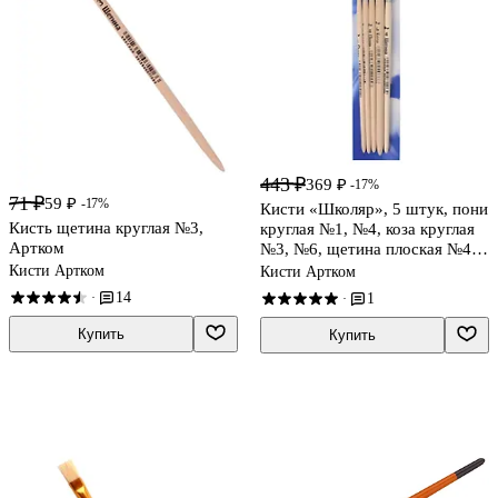
443 ₽
369 ₽
-17%
71 ₽
59 ₽
-17%
Кисти «Школяр», 5 штук, пони
Кисть щетина круглая №3,
круглая №1, №4, коза круглая
Артком
№3, №6, щетина плоская №4,
Артком
Кисти Артком
Кисти Артком
14
1
·
·
Купить
Купить