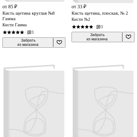
от 85 ₽
от 33 ₽
Кисть щетина круглая №8
Кисть щетина, плоская, № 2
Гамма
Кисти №2
Кисти Гамма
1
·
1
·
 Забрать

из магазина
 Забрать

из магазина