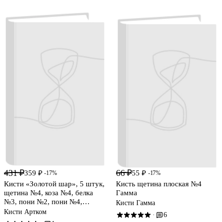
431 ₽
66 ₽
359 ₽
55 ₽
-17%
-17%
Кисти «Золотой шар», 5 штук,
Кисть щетина плоская №4
щетина №4, коза №4, белка
Гамма
№3, пони №2, пони №4,
Кисти Гамма
Артком
Кисти Артком
6
·