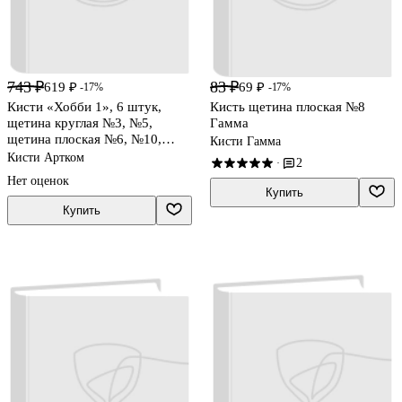
743 ₽
83 ₽
619 ₽
69 ₽
-17%
-17%
Кисти «Хобби 1», 6 штук,
Кисть щетина плоская №8
щетина круглая №3, №5,
Гамма
щетина плоская №6, №10,
Кисти Гамма
№14, №16, Артком
Кисти Артком
2
·
Нет оценок
Купить
Купить