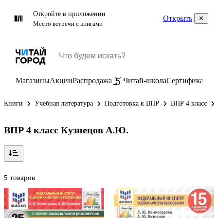
Откройте в приложении
Открыть
Место встречи с книгами
Магазины
Акции
Распродажа
Читай-школа
Сертификаты
П
Книги
Учебная литература
Подготовка к ВПР
ВПР 4 класс
ВПР 4 класс Кузнецов А.Ю.
5 товаров