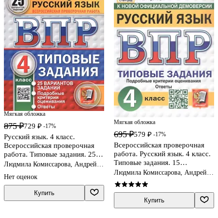
Мягкая обложка
Мягкая обложка
875 ₽
729 ₽
-17%
695 ₽
579 ₽
-17%
Русский язык. 4 класс.
Всероссийская проверочная
Всероссийская проверочная
работа. Русский язык. 4 класс.
работа. Типовые задания. 25
Типовые задания. 15
вариантов заданий
Людмила Комиссарова, Андрей
вариантов заданий.
Кузнецов
Людмила Комиссарова, Андрей
Нет оценок
Подробные критерии
Кузнецов
оценивания. Ответы
Купить
Купить