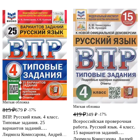
Мягкая обложка
Мягкая обложка
815 ₽
679 ₽
-17%
419 ₽
349 ₽
-17%
ВПР. Русский язык. 4 класс.
Всероссийская проверочная
Типовые задания. 25
работа. Русский язык. 4 класс.
вариантов заданий.
15 вариантов заданий.
Подробные критерии
Людмила Комиссарова, Андрей
Типовые задания. Подробные
Людмила Комиссарова, Андрей
оценивания. Ответы
Кузнецов