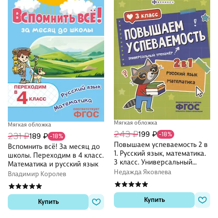
Мягкая обложка
Мягкая обложка
243 ₽
199 ₽
-18%
231 ₽
189 ₽
-18%
Повышаем успеваемость 2 в
Вспомнить всё! За месяц до
1. Русский язык, математика.
школы. Переходим в 4 класс.
3 класс. Универсальный
Математика и русский язык
тренажёр
Недажда Яковлева
Владимир Королев
Купить
Купить