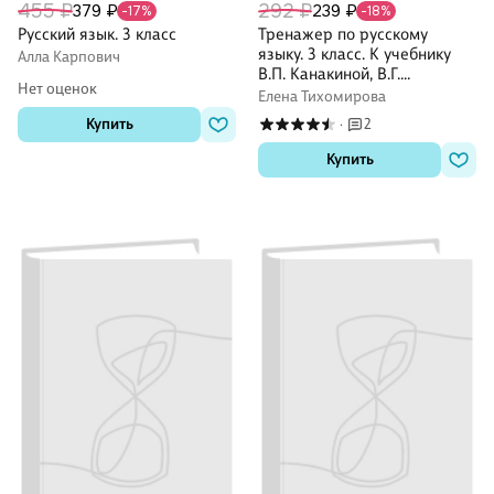
455 ₽
292 ₽
379 ₽
239 ₽
-17%
-18%
Русский язык. 3 класс
Тренажер по русскому
языку. 3 класс. К учебнику
Алла Карпович
В.П. Канакиной, В.Г.
Нет оценок
Горецкого "Русский язык. 3
Елена Тихомирова
класс. В 2-х частях"
Купить
2
·
Купить