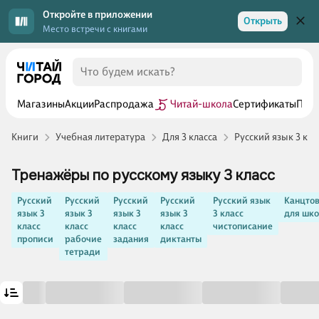
Откройте в приложении
Открыть
Место встречи с книгами
Магазины
Акции
Распродажа
Читай-школа
Сертификаты
Прог
Книги
Учебная литература
Для 3 класса
Русский язык 3 кла
Тренажёры по русскому языку 3 класс
Русский
Русский
Русский
Русский
Русский язык
Канцто
язык 3
язык 3
язык 3
язык 3
3 класс
для шк
класс
класс
класс
класс
чистописание
прописи
рабочие
задания
диктанты
тетради