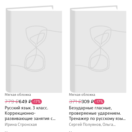
Мягкая обложка
Мягкая обложка
779 ₽
371 ₽
649 ₽
309 ₽
-17%
-17%
Русский язык. 3 класс.
Безударные гласные,
Коррекционно-
проверяемые ударением.
развивающие занятия с
Тренажер по русскому языку
нейропсихологическими
для учащихся 2-4 классов.
Ирина Стронская
Сергей Полуянов, Ольга
упражнениями для детей с
ФГОС 2021
Полуянова