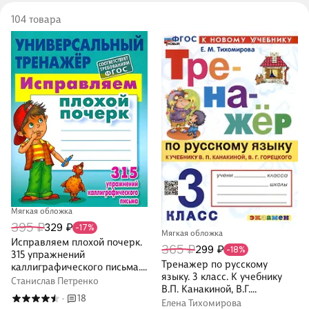
104 товара
Мягкая обложка
395 ₽
329 ₽
-17%
Мягкая обложка
Исправляем плохой почерк.
365 ₽
299 ₽
-18%
315 упражнений
Тренажер по русскому
каллиграфического письма.
языку. 3 класс. К учебнику
Универсальный тренажёр.
Станислав Петренко
В.П. Канакиной, В.Г.
ФГОС
18
·
Горецкого "Русский язык. 3
Елена Тихомирова