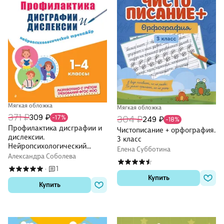
Мягкая обложка
Мягкая обложка
371 ₽
309 ₽
-17%
304 ₽
249 ₽
-18%
Профилактика дисграфии и
Чистописание + орфография.
дислексии.
3 класс
Нейропсихологический
Елена Субботина
тренажёр
Александра Соболева
1
·
Купить
Купить