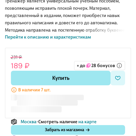
Тренажёр является универсальным учебным пособием,
позволяющим исправить плохой почерк. Материал,
представленный в издании, поможет приобрести навык
правильного написания и довести его до автоматизма.
Методика направлена на постепенную отработку буквенных
Перейти к описанию и характеристикам
элементов, овладение соединениями букв и тренировку
написания целых слов. Пособие предназначено для
младших школьников, их учителей и родителей.
231 ₽
189 ₽
+ до
28 бонусов
Купить
В наличии 7 шт.
Москва
Смотреть наличие
на карте
Забрать из магазина