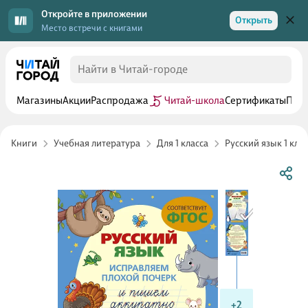
Откройте в приложении
Открыть
Место встречи с книгами
Магазины
Акции
Распродажа
Читай-школа
Сертификаты
Прог
Книги
Учебная литература
Для 1 класса
Русский язык 1 клас
+2