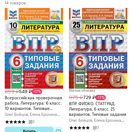
14 товаров
659 ₽
Мягкая обложка
549 ₽
-17%
875 ₽
729 ₽
Всероссийская проверочная
-17%
работа. Литература: 6 класс:
ВПР. ФИОКО. СТАТГРАД.
10 вариантов. Типовые
Литература. 6 класс. 25
задания. ФГОС НОВЫЙ
вариантов. Типовые задания
Олег Бойцов, Елена Ерохина,
Анастасия Соколова
Олег Бойцов, Елена Ерохина,
1
·
Анастасия Соколова
1
·
Купить