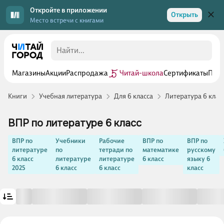
Откройте в приложении
Открыть
Место встречи с книгами
Магазины
Акции
Распродажа
Читай-школа
Сертификаты
Прог
Книги
Учебная литература
Для 6 класса
Литература 6 клас
ВПР по литературе 6 класс
ВПР по
Учебники
Рабочие
ВПР по
ВПР по
литературе
по
тетради по
математике
русскому
6 класс
литературе
литературе
6 класс
языку 6
2025
6 класс
6 класс
класс