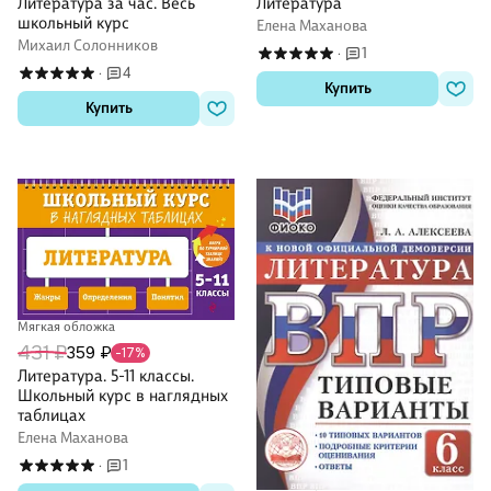
Литература за час. Весь
Литература
школьный курс
Елена Маханова
Михаил Солонников
1
·
4
·
Купить
Купить
Мягкая обложка
431 ₽
359 ₽
-17%
Литература. 5-11 классы.
Школьный курс в наглядных
таблицах
Елена Маханова
1
·