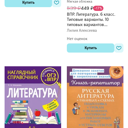
Мягкая обложка
Купить
539 ₽
449 ₽
-17%
ВПР. Литература. 6 класс.
Типовые варианты. 10
типовых вариантов.
Подробные критерии
Лилия Алексеева
оценивания. Ответы
Нет оценок
Купить