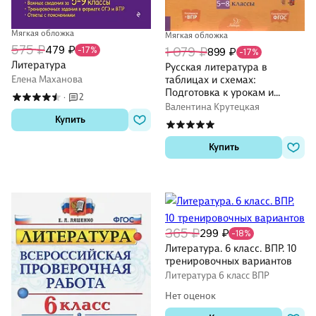
Мягкая обложка
Мягкая обложка
575 ₽
479 ₽
-17%
1 079 ₽
899 ₽
-17%
Литература
Русская литература в
Елена Маханова
таблицах и схемах:
Подготовка к урокам и
2
·
экзаменам, материалы для
Валентина Крутецкая
письменных работ и устных
Купить
ответов 5-8 классы
Купить
365 ₽
299 ₽
-18%
Литература. 6 класс. ВПР. 10
тренировочных вариантов
Литература 6 класс ВПР
Нет оценок