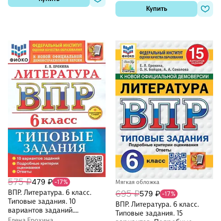
Купить
575 ₽
479 ₽
-17%
Мягкая обложка
ВПР. Литература. 6 класс.
695 ₽
579 ₽
-17%
Типовые задания. 10
ВПР. Литература. 6 класс.
вариантов заданий.
Типовые задания. 15
Подробные критерии
Елена Ерохина