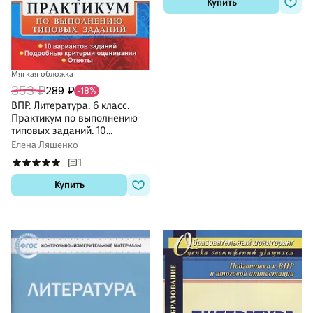
Купить
Мягкая обложка
353 ₽
289 ₽
-18%
ВПР. Литература. 6 класс.
Практикум по выполнению
типовых заданий. 10
вариантов заданий.
Елена Ляшенко
Подробные критерии
1
·
оценивания. Ответы
Купить