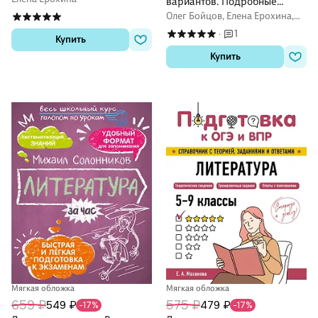
вариантов. Подробные
оценивания. Ответы. ФГОС
критерии оценивания.
Олег Бойцов, Елена Ерохина,
НОВЫЙ
Ответы
Анастасия Соколова
1
·
Купить
Купить
Мягкая обложка
Мягкая обложка
659 ₽
575 ₽
549 ₽
479 ₽
-17%
-17%