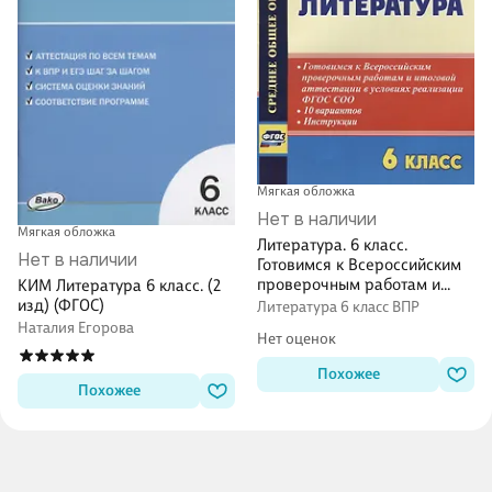
Мягкая обложка
Нет в наличии
Мягкая обложка
Литература. 6 класс.
Нет в наличии
Готовимся к Всероссийским
проверочным работам и
КИМ Литература 6 класс. (2
итоговой аттестации в
изд) (ФГОС)
Литература 6 класс ВПР
условиях реализации ФГОС
Наталия Егорова
Нет оценок
СОО. 10 вариантов.
Инструкции
Похожее
Похожее