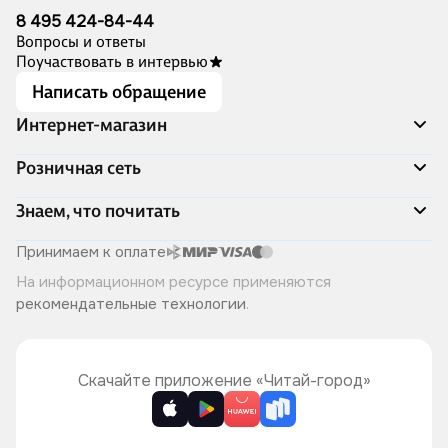
8 495 424-84-44
Вопросы и ответы
Поучаствовать в интервью
Написать обращение
Интернет-магазин
Акции
Розничная сеть
Распродажа
Доставка и оплата
Адреса магазинов
Знаем, что почитать
Программа лояльности
Книжный Дозор
Подарочные сертификаты
О компании
Скоро в продаже
Принимаем к оплате
Правила продажи
Читай-город для бизнеса
Эксклюзивные новинки
На информационном ресурсе применяются
Политика конфиденциальности
Хотите у нас работать?
Лучшие из лучших
рекомендательные технологии
.
Читай-журнал
Книжные циклы
Что ещё почитать?
Скачайте приложение «Читай-город»