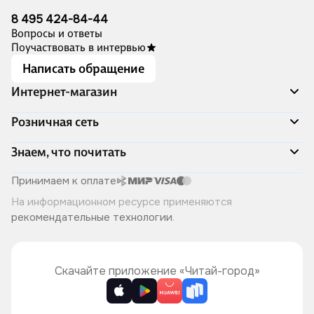
8 495 424-84-44
Вопросы и ответы
Поучаствовать в интервью
Написать обращение
Интернет-магазин
Акции
Розничная сеть
Распродажа
Доставка и оплата
Адреса магазинов
Знаем, что почитать
Программа лояльности
Книжный Дозор
Подарочные сертификаты
О компании
Скоро в продаже
Принимаем к оплате
Правила продажи
Читай-город для бизнеса
Эксклюзивные новинки
На информационном ресурсе применяются
Политика конфиденциальности
Хотите у нас работать?
Лучшие из лучших
рекомендательные технологии
.
Читай-журнал
Книжные циклы
Что ещё почитать?
Скачайте приложение «Читай-город»