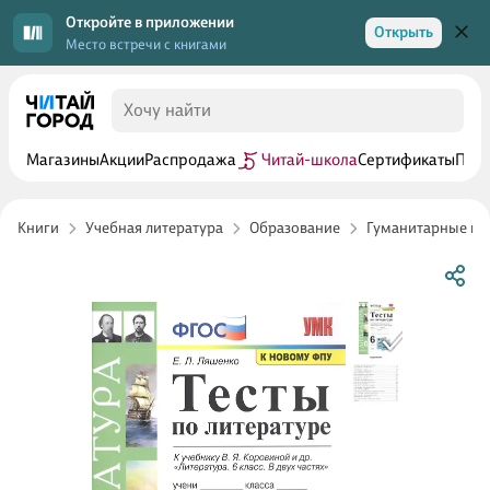
Откройте в приложении
Открыть
Место встречи с книгами
Магазины
Акции
Распродажа
Читай-школа
Сертификаты
Прог
Книги
Учебная литература
Образование
Гуманитарные п