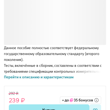
Данное пособие полностью соответствует федеральному
государственному образовательному стандарту (второго
поколения).
Тесты, включённые в сборник, составлены в соответствии с
требованиями спецификации контрольных измерительных
Перейти к описанию и характеристикам
материалов итоговой работы по литературе: к каждому
художественному произведению, входящему в учебник 6
класса, разработаны задания с кратким ответом, а также
292 ₽
задания с развёрнутым ответом ограниченного объёма и
239 ₽
+ до
35 бонусов
подробным развёрнутым ответом на проблемный вопрос.
Количество заданий, как и в итоговой работе, определяется