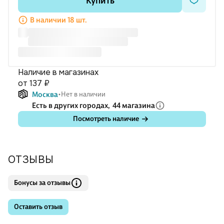
Купить
жанром произведения.
Пособие предназначено для проведения текущего и
В наличии 18 шт.
промежуточного контроля знаний и умений учащихся 6
класса по литературе.
Наличие в магазинах
от 137 ₽
Москва
Нет в наличии
Есть в других городах,
44 магазина
Посмотреть наличие
ОТЗЫВЫ
Бонусы за отзывы
Оставить отзыв