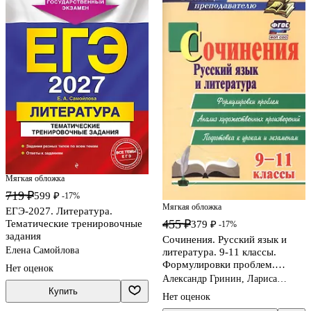
Мягкая обложка
719 ₽
599 ₽
-17%
Мягкая обложка
ЕГЭ-2027. Литература.
455 ₽
Тематические тренировочные
379 ₽
-17%
задания
Сочинения. Русский язык и
Елена Самойлова
литература. 9-11 классы.
Формулировки проблем.
Нет оценок
Анализ художественных
Александр Гринин, Лариса
произведений. Подготовка к
Жаравина, Наталья Сиденко
Купить
Нет оценок
урокам и экзаменам