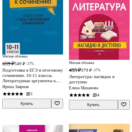
Мягкая обложка
659 ₽
Мягкая обложка
549 ₽
-17%
455 ₽
Подготовка к ЕГЭ и итоговому
379 ₽
-17%
сочинению. 10-11 классы.
Литература: наглядно и
Литературные аргументы к
доступно
сочинению
Ирина Заярная
Елена Маханова
1
·
4
·
Купить
Купить