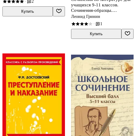
2
·
учащихся 9-11 классов.
Сочинения-образцы.
Купить
Материалы для подготовки к
Леонид Гринин
сочинению на ЕГЭ.
1
·
Самоучитель по написанию
сочинений
Купить