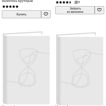
Скубачевская, Наталия Слаутина
Валентина Крутецкая
9
·
 Забрать

из магазина
Купить