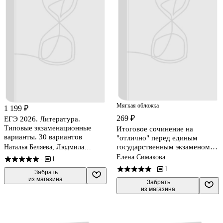
Мягкая обложка
1 199 ₽
269 ₽
ЕГЭ 2026. Литература.
Типовые экзаменационные
Итоговое сочинение на
варианты. 30 вариантов
"отлично" перед единым
государственным экзаменом.
Наталья Беляева, Людмила
Гороховская, Сергей Зинин
10-11 классы
Елена Симакова
1
·
1
·
 Забрать

из магазина
 Забрать

из магазина