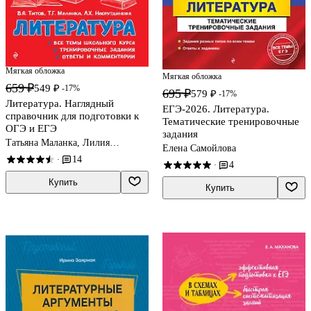
Мягкая обложка
Мягкая обложка
659 ₽
549 ₽
-17%
695 ₽
579 ₽
-17%
Литература. Наглядный
ЕГЭ-2026. Литература.
справочник для подготовки к
Тематические тренировочные
ОГЭ и ЕГЭ
задания
Татьяна Маланка, Лилия
Елена Самойлова
Насрутдинова, Вячеслав Титов
14
·
4
·
Купить
Купить