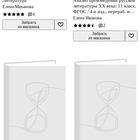
Литература
Анализ произведений русской
литературы XX века: 11 класс.
Елена Маханова
ФГОС / 4-е изд., перераб. и
4
·
доп.
Елена Иванова
 Забрать

2
·
из магазина
 Забрать

из магазина