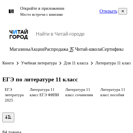
Откройте в приложении
Открыть
Место встречи с книгами
Магазины
Акции
Распродажа
Читай-школа
Сертификаты
П
Книги
Учебная литература
Для 11 класса
Литература 11 класс
ЕГЭ по литературе 11 класс
ЕГЭ
Литература 11
Литература 11
Литература 11
литература
класс ЕГЭ ФИПИ
класс сочинения
класс пособия
2025
84 товара