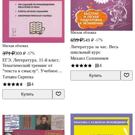
Мягкая обложка
659 ₽
549 ₽
-17%
Мягкая обложка
Литература за час. Весь
школьный курс
371 ₽
309 ₽
-17%
Михаил Солонников
ЕГЭ. Литература. 11-й класс.
Тематический тренинг от
4
·
"текста к смыслу". Учебное
Купить
пособие
Татьяна Скрипка
4
·
Купить