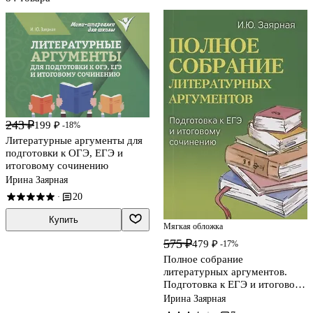
243 ₽
199 ₽
-18%
Литературные аргументы для
подготовки к ОГЭ, ЕГЭ и
итоговому сочинению
Ирина Заярная
20
·
Купить
Мягкая обложка
575 ₽
479 ₽
-17%
Полное собрание
литературных аргументов.
Подготовка к ЕГЭ и итоговому
сочинению
Ирина Заярная