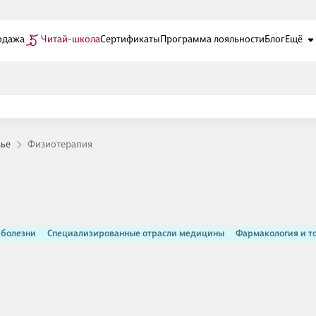
одажа
Читай-школа
Сертификаты
Программа лояльности
Блог
Ещё
вье
Физиотерапия
 болезни
Специализированные отрасли медицины
Фармакология и т