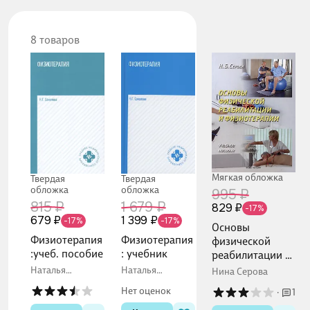
8 товаров
Мягкая обложка
Твердая
Твердая
обложка
обложка
995 ₽
815 ₽
1 679 ₽
829 ₽
-17%
679 ₽
1 399 ₽
-17%
-17%
Основы
Физиотерапия
Физиотерапия
физической
:учеб. пособие
: учебник
реабилитации и
физиотерапии.
Наталья
Наталья
Нина Серова
Соколова
Соколова
Учебное
Нет оценок
·
1
пособие