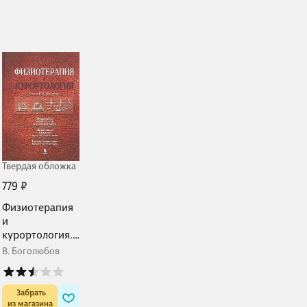
Твердая обложка
779 ₽
Физиотерапия
и
курортология.
Книга I
В. Боголюбов
 Забрать

из магазина