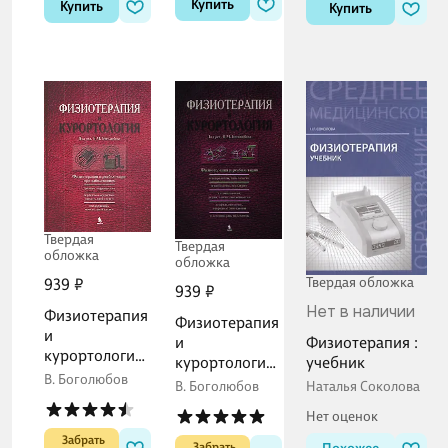
Купить
Купить
Купить
Твердая
Твердая
обложка
обложка
Твердая обложка
939 ₽
939 ₽
Нет в наличии
Физиотерапия
Физиотерапия
и
Физиотерапия :
и
курортология.
учебник
курортология.
Книга II
В. Боголюбов
Книга III
Наталья Соколова
В. Боголюбов
Нет оценок
 Забрать

 Забрать
