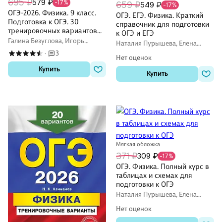
695 ₽
579 ₽
-17%
659 ₽
549 ₽
-17%
ОГЭ-2026. Физика. 9 класс.
ОГЭ. ЕГЭ. Физика. Краткий
Подготовка к ОГЭ. 30
справочник для подготовки
тренировочных вариантов
к ОГЭ и ЕГЭ
по демоверсии 2026 года
Галина Безуглова, Игорь
Наталия Пурышева, Елена
Джужук, Лев Монастырский
Ратбиль
3
·
Нет оценок
Купить
Купить
Мягкая обложка
371 ₽
309 ₽
-17%
ОГЭ. Физика. Полный курс в
таблицах и схемах для
подготовки к ОГЭ
Наталия Пурышева, Елена
Ратбиль
Нет оценок