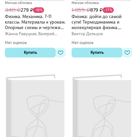
Мягкая обложка
Мягкая обложка
340 ₽
1 055 ₽
279 ₽
879 ₽
-18%
-17%
Физика. Механика. 7-11
Физика: дойти до самой
классы. Материалы к урокам.
сути! Термодинамика и
Опорные схемы и чертежи.
молекулярная физика.
Решение задач. ФГОС
Настольная книга для
Жанна Равуцкая, Валерий
Виктор Дельцов
углубленного изучения
Редькин
Нет оценок
Нет оценок
физики в средней школе
Купить
Купить