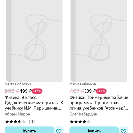
Мягкая обложка
Мягкая обложка
599 ₽
407 ₽
499 ₽
339 ₽
-17%
-17%
Физика. 9 класс.
Физика. Примерные рабочие
Дидактические материалы. К
программы. Предметная
учебнику И.М. Перышкина,
линия учебников "Архимед".
Е.М. Гутник, А.И. Иванова,
7-9 классы. Учебное пособие
Абрам Марон
Олег Кабардин
М.А. Петровой
для общеобразовательных
1
·
организаций
Купить
Купить