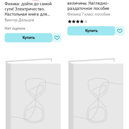
величины. Наглядно-
Физика: дойти до самой
раздаточное пособие
сути! Электричество.
Настольная книга для
Физика 7 класс пособия
углубленного изучения
Виктор Дельцов
физики в средней школе
Нет оценок
Купить
Купить