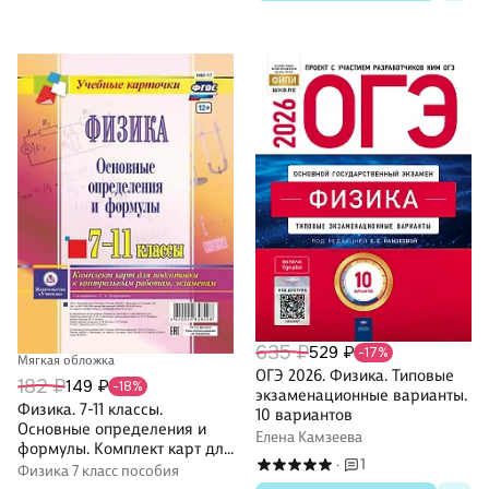
635 ₽
529 ₽
-17%
Мягкая обложка
ОГЭ 2026. Физика. Типовые
182 ₽
149 ₽
-18%
экзаменационные варианты.
Физика. 7-11 классы.
10 вариантов
Основные определения и
Елена Камзеева
формулы. Комплект карт для
1
·
подготовки к контрольным
Физика 7 класс пособия
работам, экзаменам