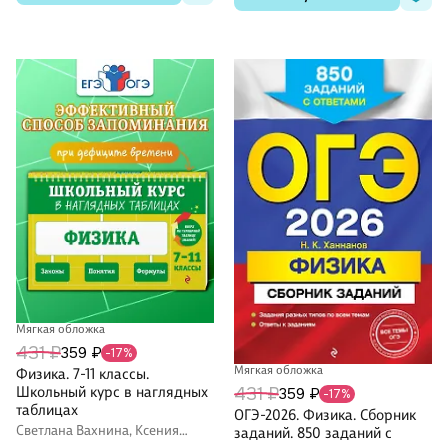
экзаменационной работы.
Критерии оценивания.
Ответы и решения
Мягкая обложка
431 ₽
359 ₽
-17%
Мягкая обложка
Физика. 7-11 классы.
431 ₽
Школьный курс в наглядных
359 ₽
-17%
таблицах
ОГЭ-2026. Физика. Сборник
Светлана Вахнина, Ксения
заданий. 850 заданий с
Черепова