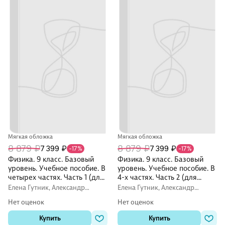
Мягкая обложка
Мягкая обложка
8 879 ₽
8 879 ₽
7 399 ₽
7 399 ₽
-17%
-17%
Физика. 9 класс. Базовый
Физика. 9 класс. Базовый
уровень. Учебное пособие. В
уровень. Учебное пособие. В
четырех частях. Часть 1 (для
4-х частях. Часть 2 (для
слабовидящих учащихся).
слабовидящих учащихся)
Елена Гутник, Александр
Елена Гутник, Александр
ФГОС 2021
Иванов, И. Перышкин
Иванов, И. Перышкин
Нет оценок
Нет оценок
Купить
Купить