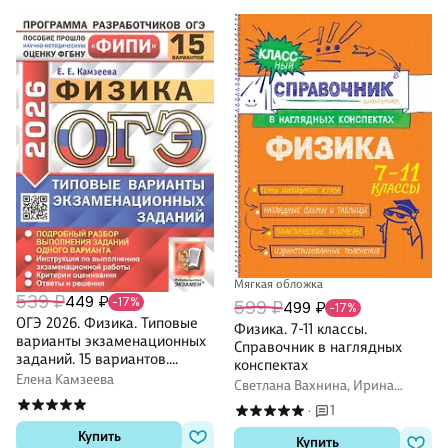
Мягкая обложка
539 ₽
449 ₽
-17%
599 ₽
499 ₽
-17%
ОГЭ 2026. Физика. Типовые
Физика. 7-11 классы.
варианты экзаменационных
Справочник в наглядных
заданий. 15 вариантов.
конспектах
Подробный разбор
Елена Камзеева
Светлана Вахнина, Ирина
выполнения заданий одного
Попова
1
варианта. Инструкция по
·
выполнению
Купить
Купить