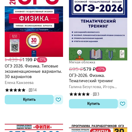
1 439 ₽
1 199 ₽
-17%
Мягкая обложка
ОГЭ 2026. Физика. Типовые
695 ₽
579 ₽
-17%
экзаменационные варианты.
ОГЭ-2026. Физика.
30 вариантов
Тематический тренинг
Елена Камзеева
Галина Безуглова, Игорь
14
·
Джужук, Лев Монастырский
3
·
Купить
Купить