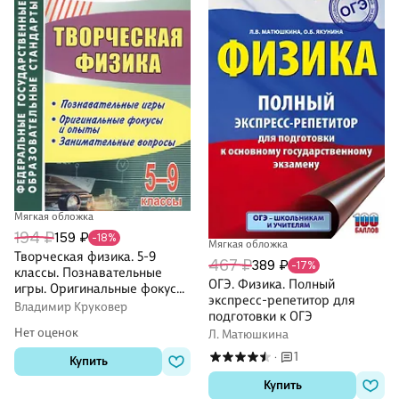
Мягкая обложка
194 ₽
159 ₽
-18%
Мягкая обложка
Творческая физика. 5-9
467 ₽
389 ₽
-17%
классы. Познавательные
ОГЭ. Физика. Полный
игры. Оригинальные фокусы
экспресс-репетитор для
и опыты. Занимательные
Владимир Круковер
подготовки к ОГЭ
вопросы. ФГОС
Нет оценок
Л. Матюшкина
1
·
Купить
Купить