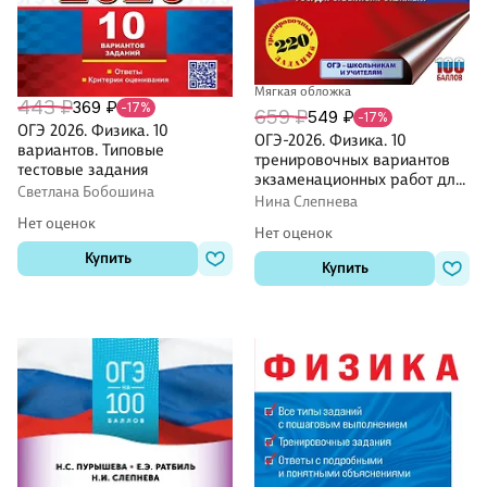
Мягкая обложка
443 ₽
369 ₽
-17%
659 ₽
549 ₽
-17%
ОГЭ 2026. Физика. 10
ОГЭ-2026. Физика. 10
вариантов. Типовые
тренировочных вариантов
тестовые задания
экзаменационных работ для
Светлана Бобошина
подготовки к основному
Нина Слепнева
государственному экзамену
Нет оценок
Нет оценок
Купить
Купить