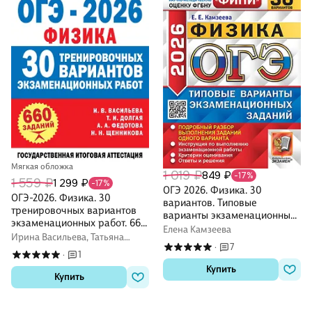
Мягкая обложка
1 019 ₽
849 ₽
-17%
1 559 ₽
1 299 ₽
-17%
ОГЭ 2026. Физика. 30
ОГЭ-2026. Физика. 30
вариантов. Типовые
тренировочных вариантов
варианты экзаменационных
экзаменационных работ. 660
заданий. Подробный разбор
Елена Камзеева
заданий
Ирина Васильева, Татьяна
выполнения заданий одного
7
·
Долгая, Анна Федотова,
варианта. Инструкция по
1
·
Наталья Щенникова
выполнению
Купить
Купить
экзаменационной работы.
Критерии оценивания.
Ответы и решения