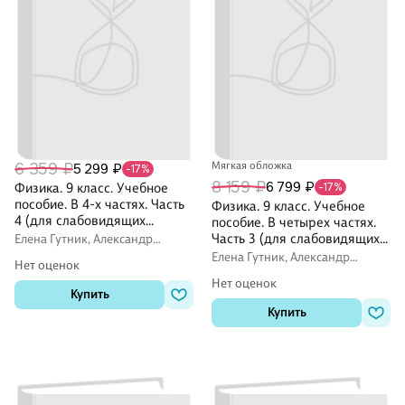
6 359 ₽
Мягкая обложка
5 299 ₽
-17%
8 159 ₽
6 799 ₽
Физика. 9 класс. Учебное
-17%
пособие. В 4-х частях. Часть
Физика. 9 класс. Учебное
4 (для слабовидящих
пособие. В четырех частях.
учащихся)
Часть 3 (для слабовидящих
Елена Гутник, Александр
Иванов, И. Перышкин
учащихся). ФГОС 2021
Елена Гутник, Александр
Нет оценок
Иванов, И. Перышкин
Нет оценок
Купить
Купить