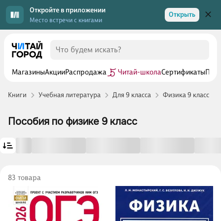
Откройте в приложении
Открыть
Место встречи с книгами
Магазины
Акции
Распродажа
Читай-школа
Сертификаты
Прог
Книги
Учебная литература
Для 9 класса
Физика 9 класс
Пособия по физике 9 класс
83 товара