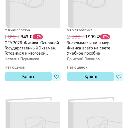
Мягкая обложка
Мягкая обложка
1 019 ₽
2 399 ₽
849 ₽
1 999 ₽
-17%
-17%
ОГЭ 2026. Физика. Основной
Знакомьтесь: наш мир.
Государственный Экзамен.
Физика всего на свете.
Готовимся к итоговой
Учебное пособие
аттестации
Наталия Пурышева
Дмитрий Ливанов
Нет оценок
Нет оценок
Купить
Купить