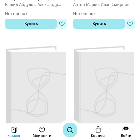
Учебное пособие (с
Рашид Абдулов, Александр
Антон Марко, Иван Смирнов
цифровым дополнением)
Усольцев, Вера Храмко
Нет оценок
Нет оценок
Купить
Купить
Каталог
Мои книги
Корзина
Войти