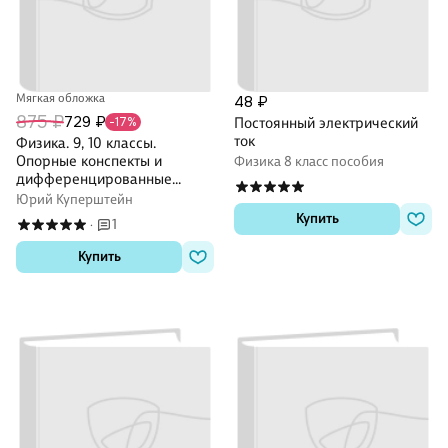
Мягкая обложка
48 ₽
875 ₽
729 ₽
-17%
Постоянный электрический
ток
Физика. 9, 10 классы.
Опорные конспекты и
Физика 8 класс пособия
дифференцированные
задачи
Юрий Куперштейн
Купить
1
·
Купить