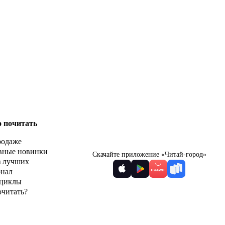
о почитать
родаже
вные новинки
Скачайте приложение «Читай-город»
з лучших
рнал
циклы
очитать?