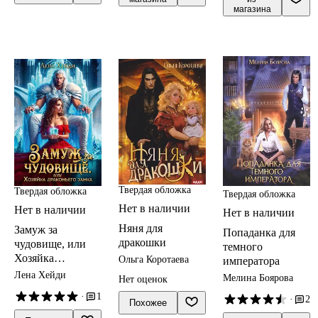
магазина
Твердая обложка
Твердая обложка
Твердая обложка
Нет в наличии
Нет в наличии
Нет в наличии
Няня для
Замуж за
Попаданка для
дракошки
чудовище, или
темного
Хозяйка
Ольга Коротаева
императора
драконьего замка
Лена Хейди
Мелина Боярова
Нет оценок
·
1
·
2
Похожее