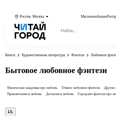
Россия, Москва
Магазины
Акции
Расп
Книги
Художественная литература
Фэнтези
Любовное фэнт
Бытовое любовное фэнтези
Магические академии про любовь
Тёмное любовное фэнтези
Другие 
Приключения и любовь
Детектив и любовь
Городское фэнтези про л
Показать ещё