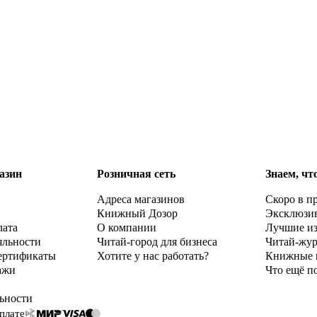
азин
Розничная сеть
Знаем, чт
Адреса магазинов
Скоро в п
Книжный Дозор
Эксклюзи
лата
О компании
Лучшие и
яльности
Читай-город для бизнеса
Читай-жу
ертификаты
Хотите у нас работать?
Книжные 
ажи
Что ещё п
ьности
плате