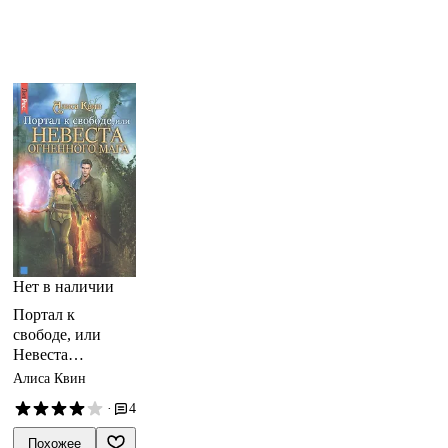
Нет в наличии
Портал к
свободе, или
Невеста
огненного мага
Алиса Квин
·
4
Похожее