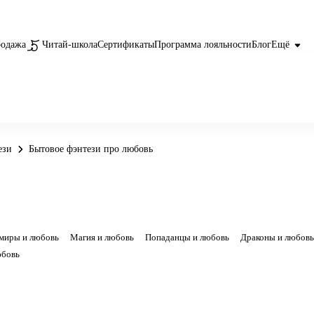
родажа
Читай-школа
Сертификаты
Программа лояльности
Блог
Ещё
ези
Бытовое фэнтези про любовь
миры и любовь
Магия и любовь
Попаданцы и любовь
Драконы и любовь
юбовь