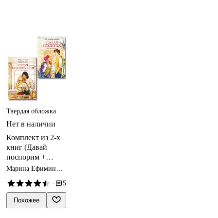
Твердая обложка
Нет в наличии
Комплект из 2-х
книг (Давай
поспорим +
Спорим, ты
Марина Ефиминюк,
будешь моей?)
Кира Крааш, Дарья
·
5
Стааль
Похожее