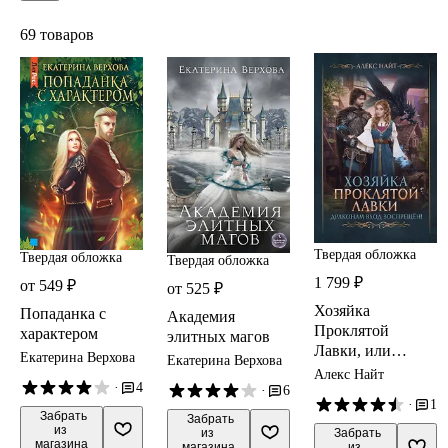
69 товаров
Твердая обложка
Твердая обложка
Твердая обложка
1 799 ₽
от 549 ₽
от 525 ₽
Хозяйка
Попаданка с
Академия
Проклятой
характером
элитных магов
Лавки, или
Екатерина Верхова
Екатерина Верхова
Драконам вход
Алекс Найт
·
4
воспрещен!
·
6
·
1
 Забрать

 Забрать

из 
 Забрать

из 
магазина
из 
магазина