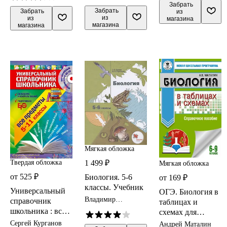
 Забрать

 Забрать

 Забрать

из 
из 
из 
магазина
магазина
магазина
Мягкая обложка
Твердая обложка
1 499 ₽
Мягкая обложка
от 525 ₽
Биология. 5-6
от 169 ₽
классы. Учебник
Универсальный
ОГЭ. Биология в
Владимир
справочник
таблицах и
Строганов, Тамара
школьника : все
схемах для
Сухова
предметы : 5 - 11
подготовки к
Сергей Курганов
Андрей Маталин