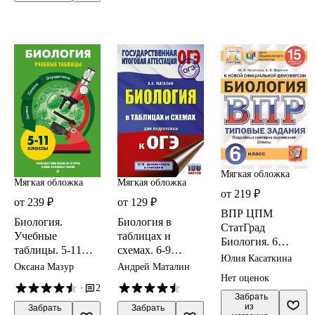
Мягкая обложка
Мягкая обложка
Мягкая обложка
от 219 ₽
от 239 ₽
от 129 ₽
ВПР ЦПМ
Биология.
Биология в
СтатГрад
Учебные
таблицах и
Биология. 6
таблицы. 5-11
схемах. 6-9
класс. ТЗ 15
Юлия Касаткина
классы
классы
Оксана Мазур
Андрей Маталин
вариантов
Нет оценок
·
2
 Забрать

из 
 Забрать

 Забрать
