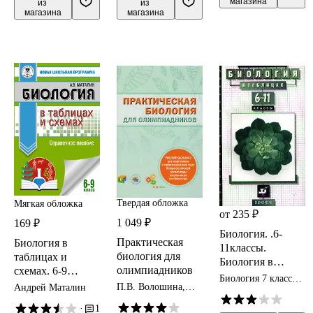
магазина
из 
из 
магазина
магазина
Твердая обложка
Мягкая обложка
от 235 ₽
1 049 ₽
169 ₽
Биология. .6-
Практическая
Биология в
11классы.
биология для
таблицах и
Биология в
олимпиадников
схемах. 6-9
таблицах.
Биология 7 класс
классы
П.В. Волошина,
Андрей Маталин
Справочное
пособия
Д.А. Решетов
пособие
·
1