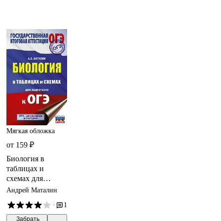
Мягкая обложка
от 159 ₽
Биология в
таблицах и
схемах для
подготовки к
Андрей Маталин
ОГЭ. 6-9 классы
·
1
 Забрать
