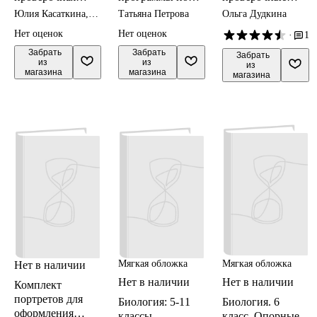
работа. 6 класс.
учебнику В.В.
тесты
Юлия Касаткина,
Татьяна Петрова
Ольга Дудкина
Типовые задания.
Пасечника, С.В.
разноуровневые
Александр Шариков
Нет оценок
Нет оценок
·
1
25 вариантов
Суматохина, Г.С.
задания
заданий.
 Забрать

Калиновой, З.Г.
 Забрать

 Забрать

из 
из 
из 
Подробные
Гапонюк. ФГОС
магазина
магазина
магазина
критерии
оценивания.
Ответы
Мягкая обложка
Мягкая обложка
Нет в наличии
Нет в наличии
Нет в наличии
Комплект
портретов для
Биология: 5-11
Биология. 6
оформления
классы
класс. Опорные