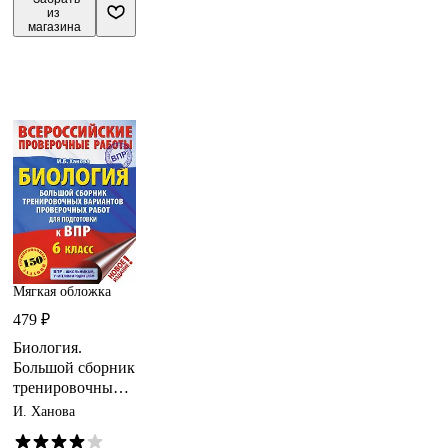
ФГОС
из 
магазина
Мягкая обложка
479 ₽
Биология.
Большой сборник
тренировочных
вариантов
И. Ханова
проверочных
работ для