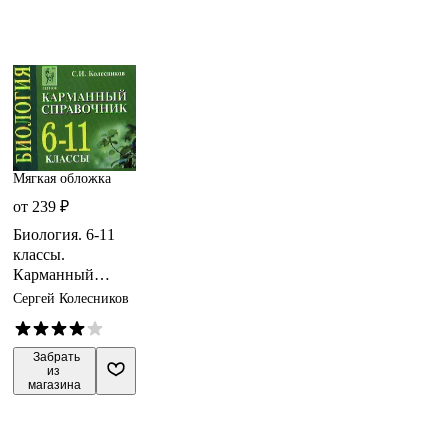
Мягкая обложка
от 239 ₽
Биология. 6-11
классы.
Карманный
справочник
Сергей Колесников
 Забрать

из 
магазина