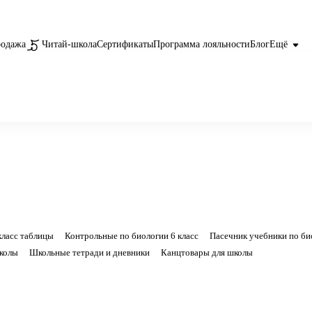
родажа
Читай-школа
Сертификаты
Программа лояльности
Блог
Ещё
класс таблицы
Контрольные по биологии 6 класс
Пасечник учебники по би
школы
Школьные тетради и дневники
Канцтовары для школы