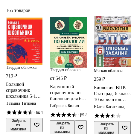
165 товаров
Твердая обложка
Твердая обложка
Мягкая обложка
719 ₽
от 545 ₽
259 ₽
Большой
Карманный
Биология. ВПР.
справочник
справочник по
Статград. 6 класс.
школьника 5-11
биологии для 6-
10 вариантов
классы.
Татьяна Титкова
11 классов
заданий
Габриэль Билич
Юлия Касаткина,
Александр Шариков
·
4
·
2
 Забрать

 Забрать

 Забрать

из 
из 
из 
магазина
магазина
магазина