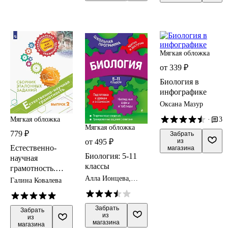
Мягкая обложка
от 339 ₽
Биология в
инфографике
Оксана Мазур
·
3
Мягкая обложка
Мягкая обложка
779 ₽
 Забрать

из 
от 495 ₽
Естественно-
магазина
Биология: 5-11
научная
классы
грамотность.
Сборник
Алла Ионцева,
Галина Ковалева
Юрий
эталонных
Садовниченко
заданий. Выпуск
 Забрать

2. Учебное
 Забрать

из 
из 
пособие
магазина
магазина