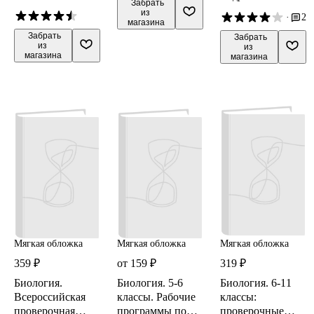
 Забрать

классы + CD
ОГЭ
из 
·
2
магазина
 Забрать

 Забрать

из 
из 
магазина
магазина
Мягкая обложка
Мягкая обложка
Мягкая обложка
359 ₽
от 159 ₽
319 ₽
Биология.
Биология. 5-6
Биология. 6-11
Всероссийская
классы. Рабочие
классы:
проверочная
программы по
проверочные