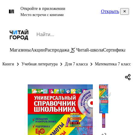
Откройте в приложении
Открыть
Место встречи с книгами
Магазины
Акции
Распродажа
Читай-школа
Сертификаты
П
Книги
Учебная литература
Для 7 класса
Математика 7 класс
+2