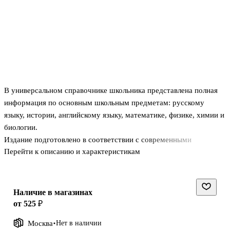
В универсальном справочнике школьника представлена полная
информация по основным школьным предметам: русскому
языку, истории, английскому языку, математике, физике, химии и
биологии.
Издание подготовлено в соответствии с современными
Перейти к описанию и характеристикам
требованиями школьной программы. Весь теоретический
материал изложен кратко, логично (по классам) и снабжен
наглядными примерами, схемами и таблицами.
Справочник будет полезен учащимся при подготовке к урокам,
Наличие в магазинах
самостоятельным и контрольным работам, а также к единому
от 525 ₽
государственному экзамену.
Москва
Нет в наличии
Диск с интенсивным тренинг-курсом подготовки к ЕГЭ поможет