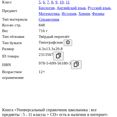
Класс
5
,
6
,
7
,
8
,
9
,
10
,
11
Биология
,
Английский язык
,
Русский язык
,
Предмет
Математика
,
История
,
Химия
,
Физика
Тип материала
Справочник
Кол-во стр.
848
Вес
716 г
Тип обложки
Твёрдый переплёт
Типографская
Тип бумаги
Размер
4.3x13.3x20.8
2313567
ID товара
978-5-699-56180-3
ISBN
Возрастное
12+
ограничение
Книга «Универсальный справочник школьника : все
предметы : 5 - 11 классы + CD» есть в наличии в интернет-