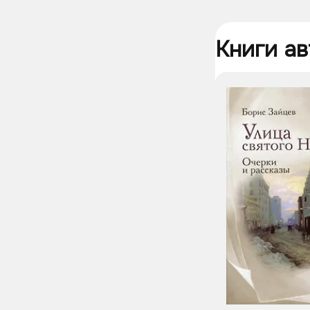
кому-либо
первые год
жива и пос
Книги ав