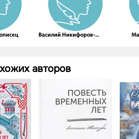
тописец
Василий Никифоров-
Ма
Волгин
охожих авторов