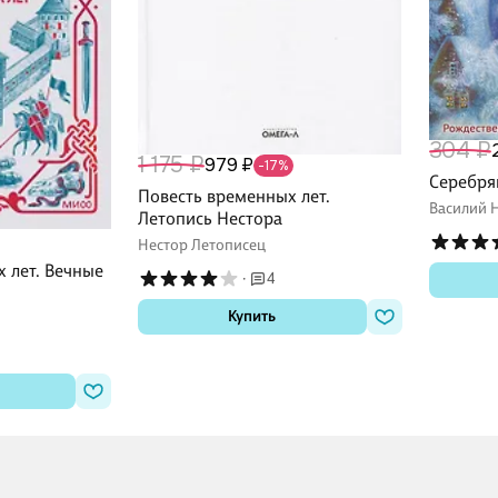
304 ₽
1 175 ₽
979 ₽
-17%
Серебря
Повесть временных лет.
Василий 
Летопись Нестора
Нестор Летописец
 лет. Вечные
·
4
Купить