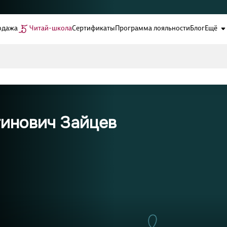
одажа
Читай-школа
Сертификаты
Программа лояльности
Блог
Ещё
тинович Зайцев