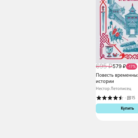
695 ₽
579 ₽
-17%
Повесть временных
истории
Нестор Летописец
·
15
Купить