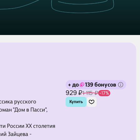
+ до
139 бонусов
929 ₽
1 115 ₽
-17%
ссика русского
Купить
оман "Дом в Пасси",
ти России ХХ столетия
ний Зайцева -