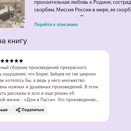
пронзительная любовь к Родине, состра
скорбям. Миссия России в мире, ее скорбь
таинственные пути Промысла - постоянн
Историческое бытие народа и человека
Перейти к описанию
рассматривает в контексте Вечности.
на книгу
В очерках и лирико-филососфских эссе 
современников - подвижников, мученико
примеры стояния в вере, совершивших 
имя Христово. С право
ьный сборник произведений прекрасного
ть ощущение, что Борис Зайцев не так широко
как хотелось бы, а ведь у него множество
ень нужных и душевных произведений. В этом
сть рассказы и эссе и еще роман об
ой жизни - «Дом в Пасси». Это произведение
 разные типы русских эмигрантов первой
льше
Поделиться
переживания и надежды, достоинства и
. Автор не стесняется говорить о последнем, и
тся очень естественно, без напускной жалости к