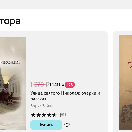
 и к своему положению. Хорошо показаны
ы эмиграции, когда память о событиях еще
ледующие, когда она начинает стираться
тора 
1 379 ₽
1 149 ₽
-17%
Улица святого Николая: очерки и
рассказы
Борис Зайцев
·
1
Купить