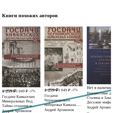
Книги похожих авторов
Нет в наличии
1 259 ₽
1 049 ₽
-17%
1 259 ₽
1 049 ₽
-17%
Неизвестные д
Госдачи
Госдачи Кавказских
Сталина в Закав
Черноморского
Минеральных Вод.
Досужие мифы 
побережья Кавказа.
Тайны создания и
суровая реальн
Андрей Артамон
Недавно
Андрей Артамонов
пребывания в них на
Андрей Артамонов
основанная на