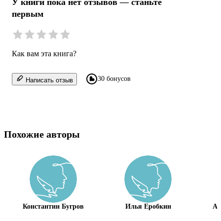
У книги пока нет отзывов — станьте
первым
Как вам эта книга?
30 бонусов
Написать отзыв
Похожие авторы
Константин Бугров
Илья Еробкин
Ан