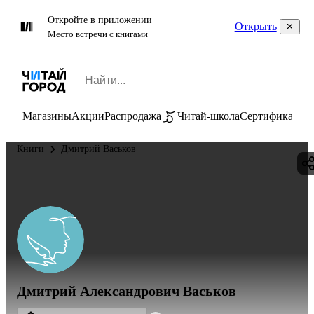
Откройте в приложении
Открыть
Место встречи с книгами
Магазины
Акции
Распродажа
Читай-школа
Сертификаты
П
Книги
Дмитрий Васьков
Дмитрий Александрович Васьков