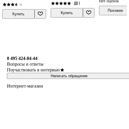
рассекреченные
Нет оценок
отдыхе партийной
архивных доку
1
·
документы и бумаги
верхушки и исполкома
Похожее
из личного архива
Коминтерна. От
Купить
Купить
Ленина до Хрущева
8 495 424-84-44
Вопросы и ответы
Поучаствовать в интервью
Написать обращение
Интернет-магазин