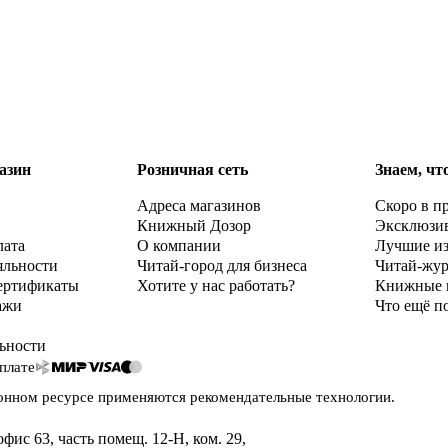
азин
Розничная сеть
Знаем, чт
Адреса магазинов
Скоро в п
Книжный Дозор
Эксклюзи
лата
О компании
Лучшие и
яльности
Читай-город для бизнеса
Читай-жу
ертификаты
Хотите у нас работать?
Книжные 
ажи
Что ещё п
ьности
плате
онном ресурсе применяются
рекомендательные технологии
.
офис 63, часть помещ. 12-Н, ком. 29
,