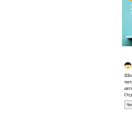
Шик
чит
авт
Отд
Чи