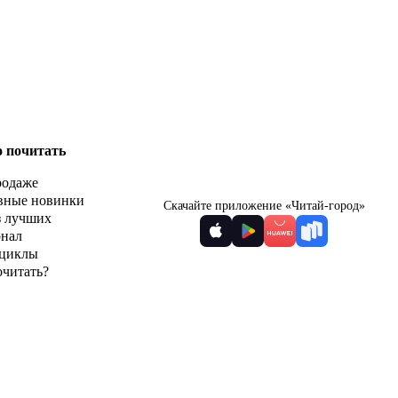
о почитать
родаже
вные новинки
Скачайте приложение «Читай-город»
з лучших
рнал
циклы
очитать?