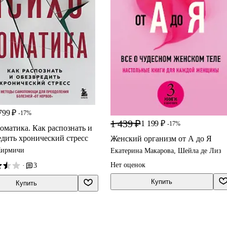
799 ₽
-17%
1 439 ₽
1 199 ₽
-17%
оматика. Как распознать и
едить хронический стресс
Женский организм от А до Я
Кирмичи
Екатерина Макарова, Шейла де Лиз
Нет оценок
·
3
Купить
Купить