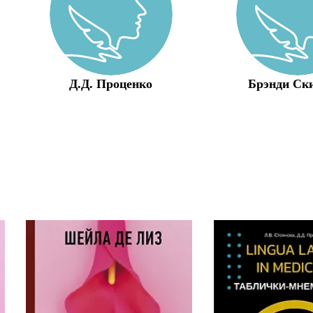
Д.Д. Проценко
Брэнди Ск