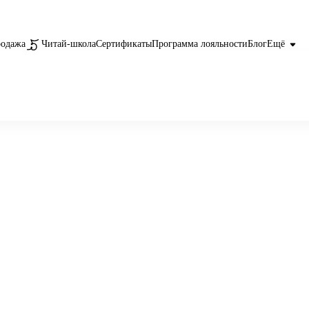
родажа
Читай-школа
Сертификаты
Программа лояльности
Блог
Ещё