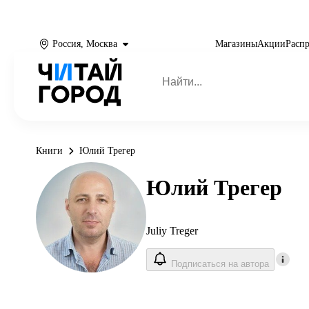
Россия, Москва
Магазины
Акции
Расп
Книги
Юлий Трегер
Юлий Трегер
Juliy Treger
Подписаться на автора