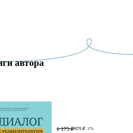
ги автора 
1 175 ₽
979 ₽
-17%