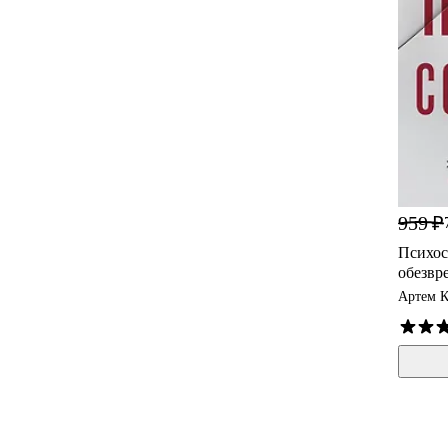
959 ₽
Психос
обезвр
Артем 