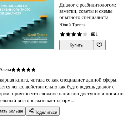
Диалог с реабилитологом:
заметки, советы и схемы
опытного специалиста
Юлий Трегер
·
1
Купить
Алена
арная книга, читала ее как специалист данной сферы,
ается легко, действительно как будто ведешь диалог с
ором, приятно что сложное написано доступно и понятно
ельный восторг вызывает оформ...
тать больше
Поделиться