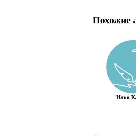
Похожие 
Илья К