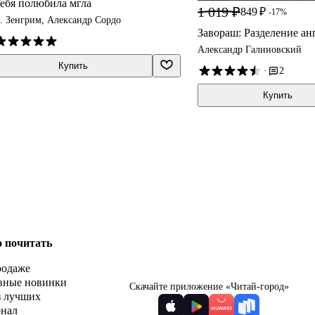
ебя полюбила мгла
1 019 ₽
849 ₽
-17%
. Зенгрим, Александр Сордо
Завораш: Разделение ан
Александр Галиновский
Купить
·
2
Купить
о почитать
родаже
вные новинки
Скачайте приложение «Читай-город»
з лучших
рнал