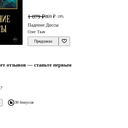
1 079 ₽
869 ₽
-19%
Падение Диссы
Олег Ткач
Предзаказ
нет отзывов — станьте первым
а?
30 бонусов
в