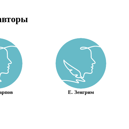
авторы
арпов
Е. Зенгрим