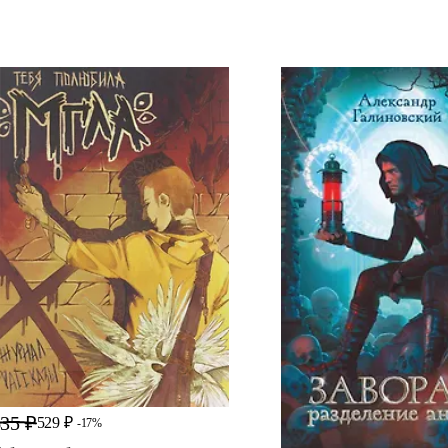
35 ₽
529 ₽
-17%