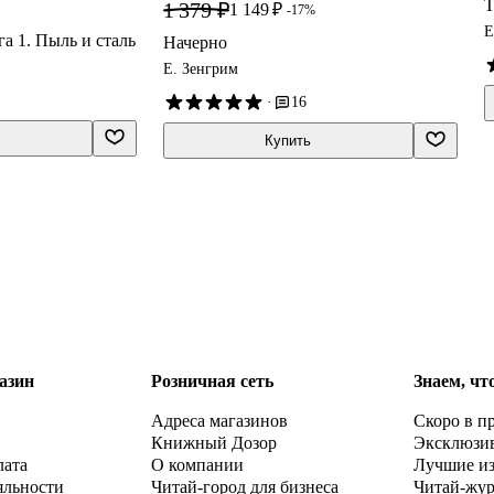
Т
1 379 ₽
1 149 ₽
-17%
Е
а 1. Пыль и сталь
Начерно
Е. Зенгрим
·
16
Купить
азин
Розничная сеть
Знаем, чт
Адреса магазинов
Скоро в п
Книжный Дозор
Эксклюзи
лата
О компании
Лучшие и
яльности
Читай-город для бизнеса
Читай-жу