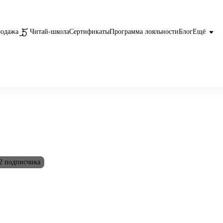
родажа
Читай-школа
Сертификаты
Программа лояльности
Блог
Ещё
2 подписчика