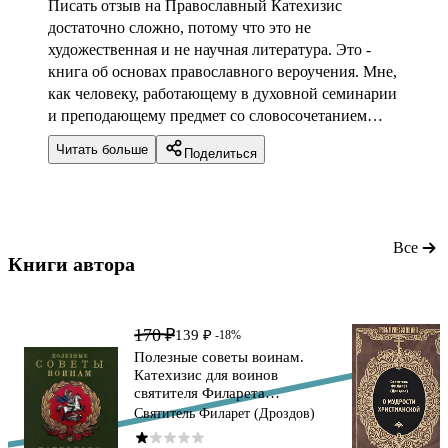
Писать отзыв на Православный Катехизис
достаточно сложно, потому что это не
художественная и не научная литература. Это -
книга об основах православного вероучения. Мне,
как человеку, работающему в духовной семинарии
и преподающему предмет со словосочетанием
"сравнительное богословие" данная работа ,
Читать больше
Поделиться
которая вполне может пригодиться как учебное
пособие, - очень помогла! Она наглядно
демонстрирует базис, на котором стоит
Православие (таинства, Симврл веры, молитва,
учение о Блаженстве и т.д.), а соответственно и
Все
Книги автора 
отличия, которые существуют от Католической
веры, или протестантизма со всеми его
ответвлениями. Написано не сложно, но лучше,
170 ₽
139 ₽
чтобы книга в руки попала уже к человеку
-18%
Полезные советы воинам.
немного подготовленному для чтения подобного
Катехизис для воинов
рода литературы. В самом начале даны
святителя Филарета
Предварительные понятия для более лёгкого
Московского
Святитель Филарет (Дроздов)
вхождения в изложение материала.