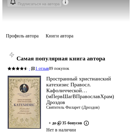
Подписаться на автора
Профиль автора
Книги автора
Самая популярная книга автора
1 отзыв
89 покупок
·
Пространный христианский
катехизис Правосл.
Кафоличческой…
(мПервШагВПравославХрам)
Дроздов
Святитель Филарет (Дроздов)
+ до
35 бонусов
Нет в наличии