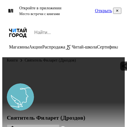
Откройте в приложении
Открыть
Место встречи с книгами
Магазины
Акции
Распродажа
Читай-школа
Сертификаты
П
Книги
Святитель Филарет (Дроздов)
Святитель Филарет (Дроздов)