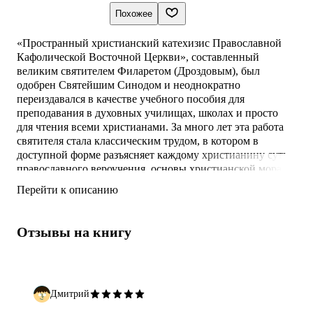
Похожее
«Пространный христианский катехизис Православной
Кафолической Восточной Церкви», составленный
великим святителем Филаретом (Дроздовым), был
одобрен Святейшим Синодом и неоднократно
переиздавался в качестве учебного пособия для
преподавания в духовных училищах, школах и просто
для чтения всеми христианами. За много лет эта работа
святителя стала классическим трудом, в котором в
доступной форме разъясняет каждому христианину суть
православного вероучения, основы христианской морали
и нравственности.
Перейти к описанию
Издание рассчитано на широкий круг читателей.
Отзывы на книгу
Дмитрий