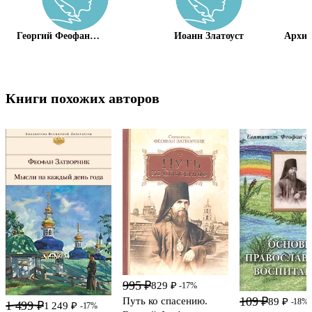
Георгий Феофан
Иоанн Златоуст
Архие
Затворник (Говоров)
Кесар
Книги похожих авторов
995 ₽
829 ₽
-17%
109 ₽
Путь ко спасению.
89 ₽
-18%
1 499 ₽
1 249 ₽
-17%