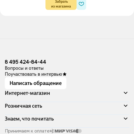
 Забрать

из магазина
8 495 424-84-44
Вопросы и ответы
Поучаствовать в интервью
Написать обращение
Интернет-магазин
Акции
Розничная сеть
Распродажа
Доставка и оплата
Адреса магазинов
Знаем, что почитать
Программа лояльности
Книжный Дозор
Подарочные сертификаты
О компании
Скоро в продаже
Принимаем к оплате