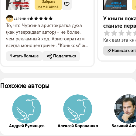
 Забрать

из магазина
У книги пок
Евгений
То, что Чурсина аристократка духа
станьте пер
(как утверждает автор) - не более,
чем рекламный ход. Аристократизм
Как вам эта кн
всегда моноцентричен. "Коньком" же
Написать от
Чурсиной был как раз не
Читать больше
Поделиться
аристократизм, а, полицентризм
духа: её...
Похожие авторы
Андрей Румянцев
Алексей Коровашко
Василий Ав