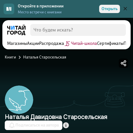
Откройте в приложении
Открыть
Место встречи с книгами
Магазины
Акции
Распродажа
Читай-школа
Сертификаты
Прог
Книги
Наталья Старосельская
Наталья Давидовна Старосельская
Подписаться на автора