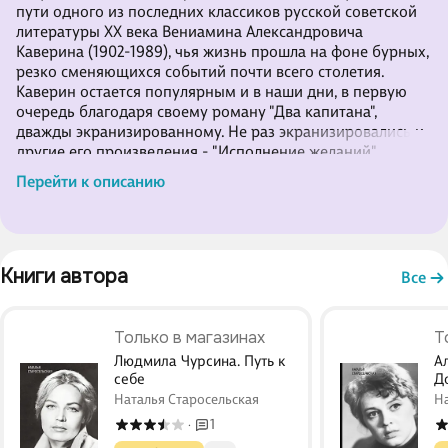
пути одного из последних классиков русской советской
литературы ХХ века Вениамина Александровича
Каверина (1902-1989), чья жизнь прошла на фоне бурных,
резко сменяющихся событий почти всего столетия.
Каверин остается популярным и в наши дни, в первую
очередь благодаря своему роману "Два капитана",
дважды экранизированному. Не раз экранизировались и
другие его произведения - "Исполнение желаний",
"Открытая книга", "Немухинские музыканты" (по циклу
Перейти к описанию
сказок "Ночной сторож, или Семь занимательных
историй…"), не утратившие своей актуальности по сей
день. .Каверин работал во многих жанрах - писал р
Книги автора 
Все
Только в магазинах
Т
Людмила Чурсина. Путь к
А
себе
Д
Наталья Старосельская
На
1
·