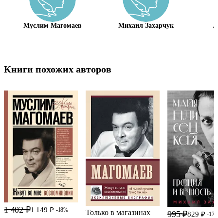
Муслим Магомаев
Михаил Захарчук
А
Книги похожих авторов
1 402 ₽
1 149 ₽
-18%
Только в магазинах
995 ₽
829 ₽
-17