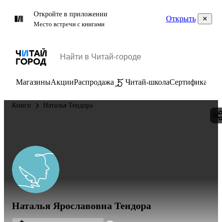
Откройте в приложении
Открыть
Место встречи с книгами
Магазины
Акции
Распродажа
Читай-школа
Сертификаты
П
Книги
Наталья Тендора
Наталья Ярославовна Тендора