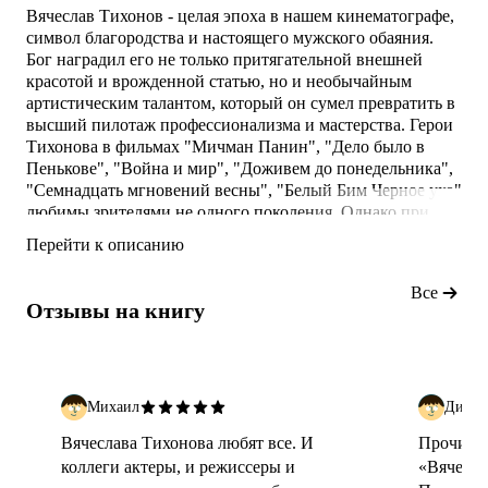
Вячеслав Тихонов - целая эпоха в нашем кинематографе,
символ благородства и настоящего мужского обаяния.
Бог наградил его не только притягательной внешней
красотой и врожденной статью, но и необычайным
артистическим талантом, который он сумел превратить в
высший пилотаж профессионализма и мастерства. Герои
Тихонова в фильмах "Мичман Панин", "Дело было в
Пенькове", "Война и мир", "Доживем до понедельника",
"Семнадцать мгновений весны", "Белый Бим Черное ухо"
любимы зрителями не одного поколения. Однако при
всех своих знаменитых ролях и активной творческой
Перейти к описанию
жизни, сам Вячеслав Васильевич так и остался для
многих загадкой…
Все
Отзывы на книгу
Михаил
Динар
Вячеслава Тихонова любят все. И
Прочитав
коллеги актеры, и режиссеры и
«Вячесла