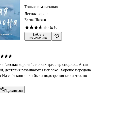
Только в магазинах
Лесная корона
Елена Шагако
·
18
 Забрать

из магазина
в "лесная корона" , но как триллер спорно... А так
й, дестрвия развиваются неплохо. Хорошо передана
 На счёт концовки были подозрения кто и что, но
Поделиться