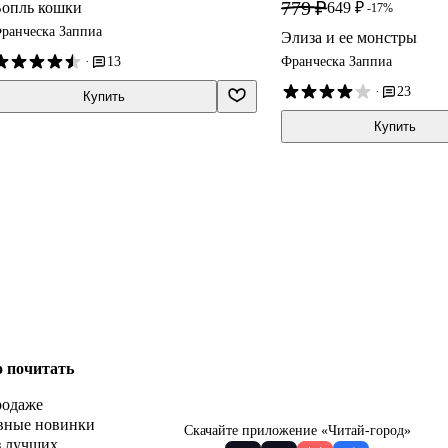
779 ₽
опль кошки
649 ₽
-17%
ранческа Заппиа
Элиза и ее монстры
·
13
Франческа Заппиа
·
23
Купить
Купить
о почитать
родаже
вные новинки
Скачайте приложение «Читай-город»
з лучших