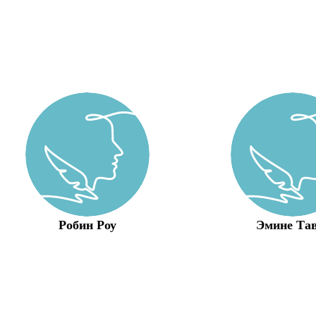
Робин Роу
Эмине Тав