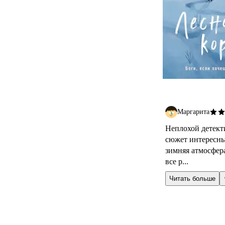
Маргарита
Неплохой детекти
сюжет интересны
зимняя атмосфера
все р...
Читать больше