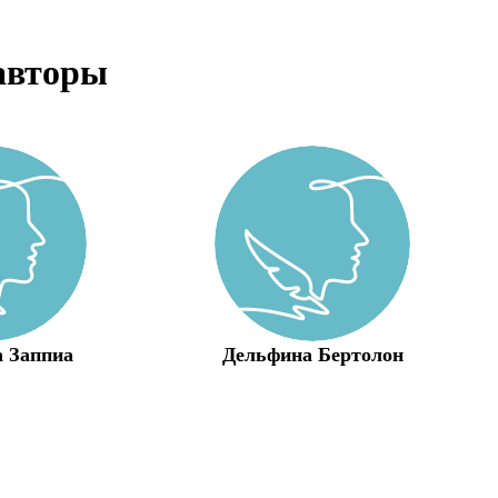
авторы
 Заппиа
Дельфина Бертолон