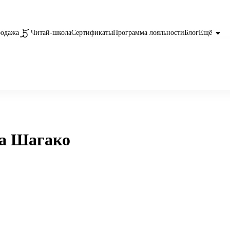
родажа
Читай-школа
Сертификаты
Программа лояльности
Блог
Ещё
на Шагако