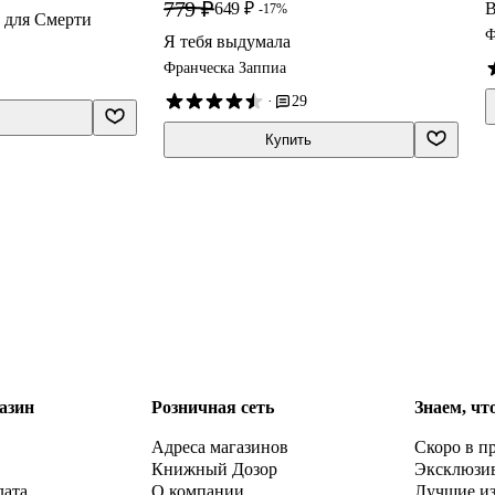
779 ₽
В
649 ₽
-17%
 для Смерти
Ф
Я тебя выдумала
Франческа Заппиа
·
29
Купить
азин
Розничная сеть
Знаем, чт
Адреса магазинов
Скоро в п
Книжный Дозор
Эксклюзи
лата
О компании
Лучшие и