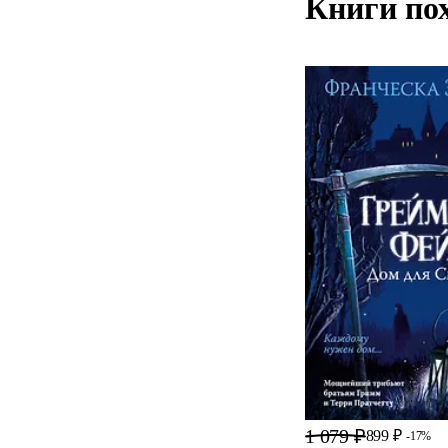
Книги по
1 079 ₽
899 ₽
-17%