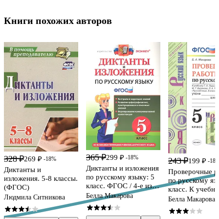
Книги похожих авторов
365 ₽
299 ₽
-18%
328 ₽
269 ₽
-18%
243 ₽
199 ₽
-18
Диктанты и изложения
Диктанты и
Проверочные р
по русскому языку: 5
изложения. 5-8 классы.
по русскому язы
класс. ФГОС / 4-е изд.,
(ФГОС)
класс. К учебни
перераб. и доп.
Белла Макарова
Людмила Ситникова
Ладыженской, М
Белла Макарова
Баранова, Л.А.
Тростенцовой и