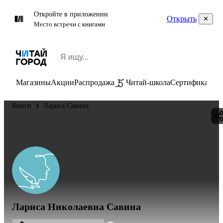
Откройте в приложении
Открыть
Место встречи с книгами
Магазины
Акции
Распродажа
Читай-школа
Сертификаты
П
Книги
Лариса Савина
Лариса Николаевна Савина