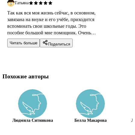
Татьяна
Так как вся моя жизнь сейчас, в основном,
завязана на внуке и его учёбе, приходится
вспоминать свои школьные годы. Это
пособие большой мне помощник. Очень
важно правильно построить работу над
Читать больше
Поделиться
сочинени...
Похожие авторы
Людмила Ситникова
Белла Макарова
Л