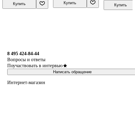
Купить
"Русский язык. 
Купить
Купить
В двух частях"
8 495 424-84-44
Вопросы и ответы
Поучаствовать в интервью
Написать обращение
Интернет-магазин