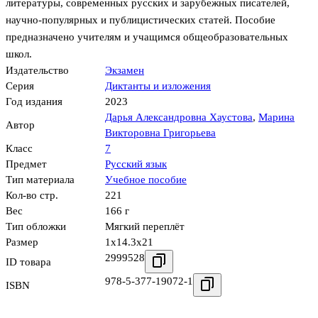
литературы, современных русских и зарубежных писателей,
научно-популярных и публицистических статей. Пособие
предназначено учителям и учащимся общеобразовательных
школ.
Издательство
Экзамен
Серия
Диктанты и изложения
Год издания
2023
Дарья Александровна Хаустова
,
Марина
Автор
Викторовна Григорьева
Класс
7
Предмет
Русский язык
Тип материала
Учебное пособие
Кол-во стр.
221
Вес
166 г
Тип обложки
Мягкий переплёт
Размер
1x14.3x21
2999528
ID товара
978-5-377-19072-1
ISBN