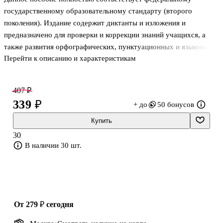
государственному образовательному стандарту (второго
поколения). Издание содержит диктанты и изложения и
предназначено для проверки и коррекции знаний учащихся, а
также развития орфографических, пунктуационных и языковых
Перейти к описанию и характеристикам
умений. В качестве текстов для диктантов и изложений
предложены фрагменты произведений русской классической
литературы, современных русских и зарубежных писателей,
407 ₽
научно-популярных и публицистических статей. Пособие
339 ₽
+ до
50 бонусов
предназначено учителям и учащимся общеобразовательных
школ.
Купить
30
В наличии 30 шт.
от 279 ₽
сегодня