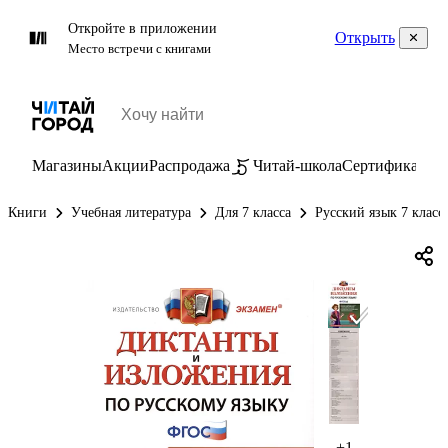
Откройте в приложении
Открыть
Место встречи с книгами
Магазины
Акции
Распродажа
Читай-школа
Сертификаты
П
Книги
Учебная литература
Для 7 класса
Русский язык 7 класс
+1