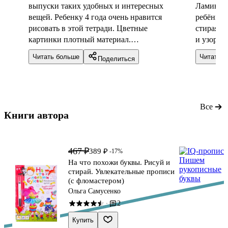
выпуски таких удобных и интересных
Ламинир
вещей. Ребенку 4 года очень нравится
ребёнку 
рисовать в этой тетради. Цветные
стирая и
картинки плотный материал.
и узоры.
Увлекательная подача информации.
размазыв
Читать больше
Читать 
Поделиться
Купила попробовать и не пожалела,
очень хорошо подходит для домашних
занятий. Однозначно рекомендую к
покупке. Если найду в таком формате
буквы, куплю.
Все
Книги автора 
467 ₽
389 ₽
-17%
На что похожи буквы. Рисуй и
стирай. Увлекательные прописи
(с фломастером)
Ольга Самусенко
2
·
Купить