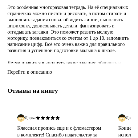
Это особенная многоразовая тетрадь. На её специальных
страничках можно писать и рисовать, а потом стирать и
выполнять задания снова. обводить линии, выполнять
штриховку, дорисовывать детали, фантазировать и
отгадывать загадки. Это поможет развить мелкую
моторику, познакомиться со счетом от 1 до 10, запомнить
написание цифр. Всё это очень важно для правильного
развития и успешной подготовки малыша к школе.
Детям нравится выполнять такие задания: обводить и
дорисовывать, фантазировать и отгадывать загадки.
Перейти к описанию
Специальное покрытие на страничках позволяет легко
стирать фломастер и тренироваться много раз.
Отзывы на книгу
+ Рисование двумя руками.
+ Задания и загадки.
+ Подготовка к школе.
+
Дарья
Дарья
Классная пропись еще и с фломастером
Концепц
в комплекте! Спасибо издательству за
использо