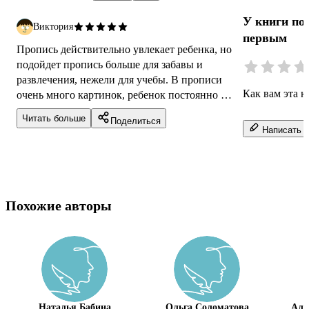
У книги по
Виктория
первым
Пропись действительно увлекает ребенка, но
подойдет пропись больше для забавы и
развлечения, нежели для учебы. В прописи
Как вам эта к
очень много картинок, ребенок постоянно на
них отвлекается и не может сосредото...
Читать больше
Поделиться
Написать о
Похожие авторы
Наталья Бабина
Ольга Соломатова
Але