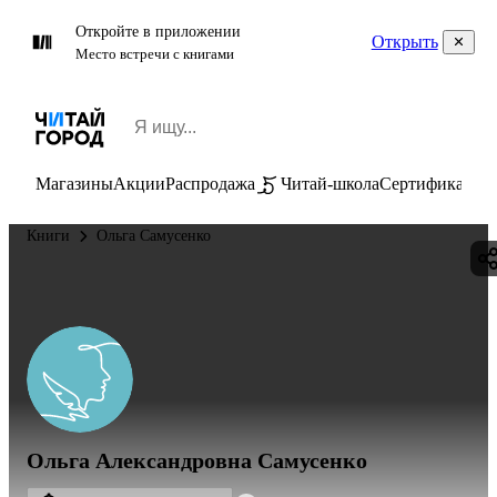
Откройте в приложении
Открыть
Место встречи с книгами
Магазины
Акции
Распродажа
Читай-школа
Сертификаты
П
Книги
Ольга Самусенко
Ольга Александровна Самусенко