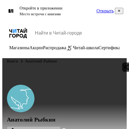
Откройте в приложении
Открыть
Место встречи с книгами
Магазины
Акции
Распродажа
Читай-школа
Сертификаты
П
Книги
Анатолий Рыбкин
Анатолий Рыбкин