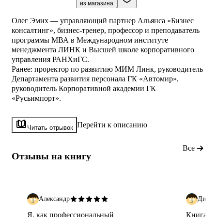
из магазина
Олег Эмих — управляющий партнер Альянса «Бизнес
консалтинг», бизнес-тренер, профессор и преподаватель
программы МВА в Международном институте
менеджмента ЛИНК и Высшей школе корпоративного
управления РАНХиГС.
Ранее: проректор по развитию МИМ Линк, руководитель
Департамента развития персонала ГК «Автомир»,
руководитель Корпоративной академии ГК
«Русьимпорт».
Алексей Рыбкин — MBA, директор по продажам
Перейти к описанию
российского подразделения Ritter Sport. Более 25 лет
Читать отрывок
работает на руководящих позициях в крупных
международных компаниях.
Все
Отзывы на книгу
Переговоры сложны настолько, насколько вы к ним не
готовы.
Не найдется такого человека, который периодически не
сожалел бы о своей неэффективности в э
Александр
Диана
Я, как профессиональный
Книга ок