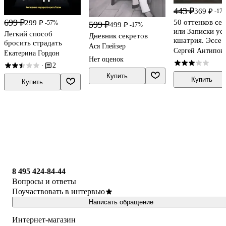
443 ₽
369 ₽
-17
699 ₽
50 оттенков сер
299 ₽
-57%
599 ₽
499 ₽
-17%
или Записки ус
Легкий способ
Дневник секретов
кшатрия. Эссе
бросить страдать
Ася Глейзер
Сергей Антипов
Екатерина Гордон
Нет оценок
2
·
Купить
Купить
Купить
8 495 424-84-44
Вопросы и ответы
Поучаствовать в интервью
Написать обращение
Интернет-магазин