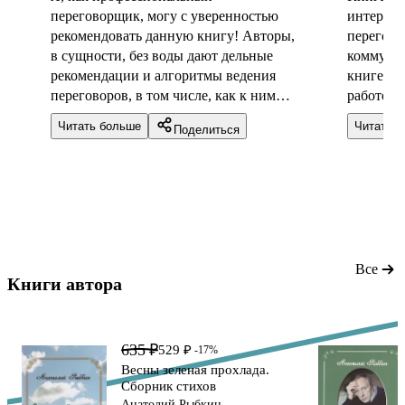
переговорщик, могу с уверенностью
интересн
рекомендовать данную книгу! Авторы,
перегово
в сущности, без воды дают дельные
коммуник
рекомендации и алгоритмы ведения
книге по
переговоров, в том числе, как к ним
работе, 
готовится, тем паче, что 70% успеха в
школьник
Читать больше
Читать 
Поделиться
любых переговорах-это как раз
полезно 
подготовка. Обязательно приобретайте
советами
данную книгу, если интересуетесь
"жёстких
переговорной тематикой. Она Вам
вообще н
пригодится.
другому.
полезная
Все
Книги автора 
635 ₽
529 ₽
-17%
Весны зеленая прохлада.
Сборник стихов
Анатолий Рыбкин