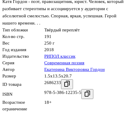
Катя Гордон - поэт, правозащитник, юрист. Человек, который
разбивает стереотипы и ассоциируется у аудитории с
абсолютной смелостью. Спорная, яркая, успешная. Герой
нашего времени. . .
Тип обложки
Твёрдый переплёт
Кол-во стр.
191
Вес
250 г
Год издания
2018
Издательство
РИПОЛ классик
Серия
Современная поэзия
Автор
Екатерина Викторовна Гордон
Размер
1.5x13.5x20.7
2686233
ID товара
978-5-386-12235-5
ISBN
Возрастное
18+
ограничение