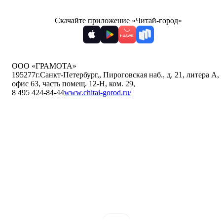
Скачайте приложение «Читай-город»
ООО «ГРАМОТА»
195277
г.Санкт-Петербург,
,
Пироговская наб., д. 21, литера А,
офис 63, часть помещ. 12-Н, ком. 29
,
8 495 424-84-44
www.chitai-gorod.ru/