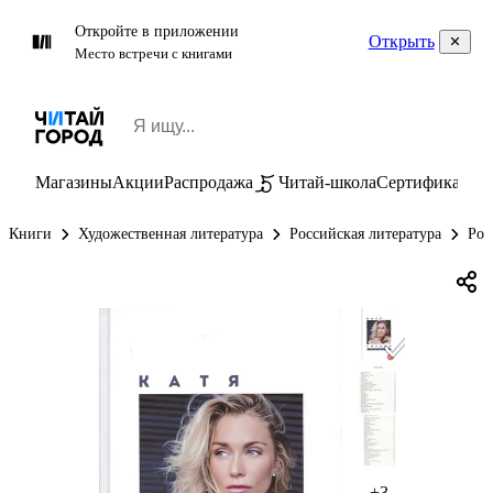
Откройте в приложении
Открыть
Место встречи с книгами
Магазины
Акции
Распродажа
Читай-школа
Сертификаты
П
Книги
Художественная литература
Российская литература
Рос
+3