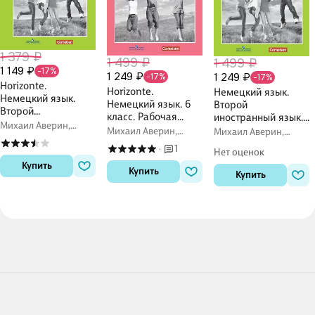
1 379 ₽
1 499 ₽
1 499 ₽
1 149 ₽
-17%
1 249 ₽
1 249 ₽
-17%
-17%
Horizonte.
Horizonte.
Немецкий язык.
Немецкий язык.
Немецкий язык. 6
Второй
Второй
класс. Рабочая
иностранный язык.
иностранный язык.
Михаил Аверин,
тетрадь
7 класс. Рабочая
Михаил Аверин,
Михаил Аверин,
7 класс. Рабочая
Фридерике Джин,
тетрадь
Фридерике Джин,
Фридерике Джин,
Лутц Рорман
тетрадь
1
·
Нет оценок
Лутц Рорман
Лутц Рорман
Купить
Купить
Купить