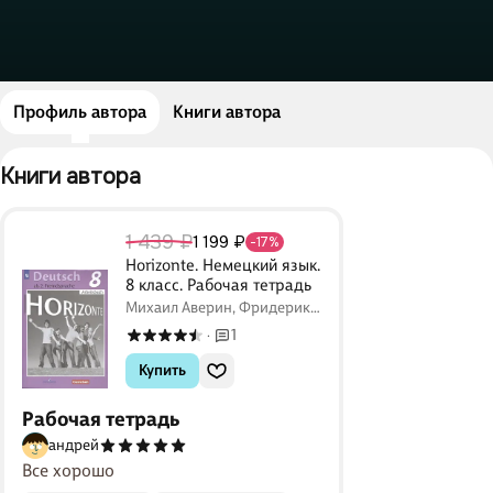
Профиль автора
Книги автора
Книги автора 
1 439 ₽
1 199 ₽
-17%
Horizonte. Немецкий язык.
8 класс. Рабочая тетрадь
Михаил Аверин, Фридерике
Джин, Грамматики Ризу,
1
·
Лутц Рорман
Купить
Рабочая тетрадь
андрей
Все хорошо