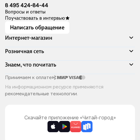
8 495 424-84-44
Вопросы и ответы
Поучаствовать в интервью
Написать обращение
Интернет-магазин
Акции
Розничная сеть
Распродажа
Доставка и оплата
Адреса магазинов
Знаем, что почитать
Программа лояльности
Книжный Дозор
Подарочные сертификаты
О компании
Скоро в продаже
Принимаем к оплате
Правила продажи
Читай-город для бизнеса
Эксклюзивные новинки
На информационном ресурсе применяются
Политика конфиденциальности
Хотите у нас работать?
Лучшие из лучших
рекомендательные технологии
.
Читай-журнал
Книжные циклы
Что ещё почитать?
Скачайте приложение «Читай-город»