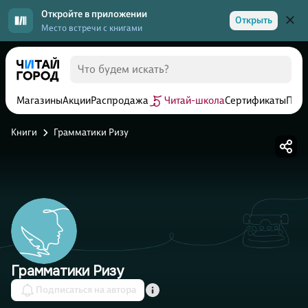
Откройте в приложении
Открыть
Место встречи с книгами
Магазины
Акции
Распродажа
Читай-школа
Сертификаты
Прог
Книги
Грамматики Ризу
Грамматики Ризу
Подписаться на автора