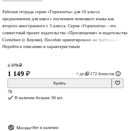
Рабочая тетрадь серии «Горизонты» для 10 класса
предназначена для школ с изучением немецкого языка как
второго иностранного с 5 класса. Серия «Горизонты» - это
совместный проект издательства «Просвещение» и издательства
Cornelsen (г. Берлин). Пособие ориентировано на требования
Перейти к описанию и характеристикам
Федерального государственного образовательного стандарта
среднего (полного) общего образования. В рабочей тетради
представлены задания по активизации навыков письменной речи,
1 379 ₽
аудирования с письменным контролем, чтения. В конце каждой
1 149 ₽
+ до
172 бонусов
главы содержится список активной лексики, в конце издания
находится краткий грамматический справочник, в который
Купить
входит новый раздел для подготовки к Единому
76
государственному экзамену «Ре
В наличии больше 30 шт.
Москва
Нет в наличии