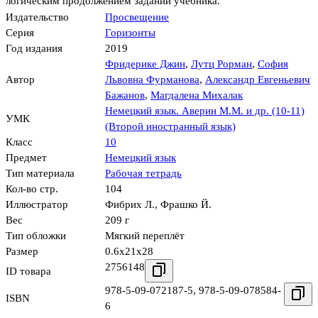
логическим продолжением заданий учебника.
Издательство
Просвещение
Серия
Горизонты
Год издания
2019
Фридерике Джин
,
Лутц Рорман
,
София
Автор
Львовна Фурманова
,
Александр Евгеньевич
Бажанов
,
Магдалена Михалак
Немецкий язык. Аверин М.М. и др. (10-11)
УМК
(Второй иностранный язык)
Класс
10
Предмет
Немецкий язык
Тип материала
Рабочая тетрадь
Кол-во стр.
104
Иллюстратор
Фибрих Л.
,
Фрашко Й.
Вес
209 г
Тип обложки
Мягкий переплёт
Размер
0.6x21x28
2756148
ID товара
978-5-09-072187-5
,
978-5-09-078584-
ISBN
6