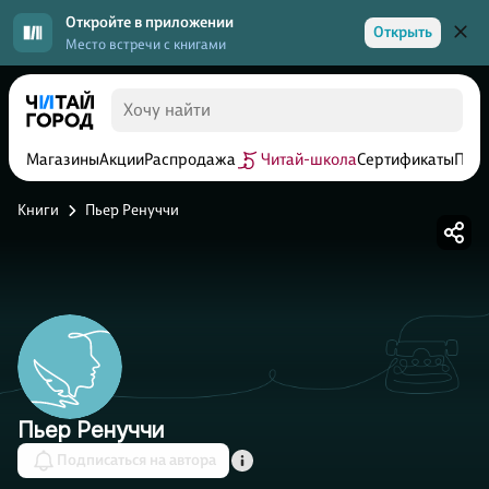
Откройте в приложении
Открыть
Место встречи с книгами
Магазины
Акции
Распродажа
Читай-школа
Сертификаты
Прог
Книги
Пьер Ренуччи
Пьер Ренуччи
Подписаться на автора