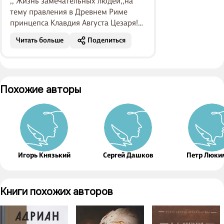
,, Жизнь замечательных людей,,на
тему правления в Древнем Риме
принцепса Клавдия Августа Цезаря!
Его правление пришлось на время
Читать больше
Поделиться
между правлениями двух скандально
изв...
Похожие авторы
Игорь Князький
Сергей Дашков
Петр Люки
Книги похожих авторов