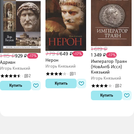
1 619 ₽
779 ₽
649 ₽
-17%
1 349 ₽
1 115 ₽
-17%
929 ₽
-17%
Нерон
Император Траян
Адриан
Игорь Князький
(НовАнтБ Иссл)
Игорь Князький
Князький
1
·
2
·
Игорь Князький
Купить
Купить
2
·
Купить