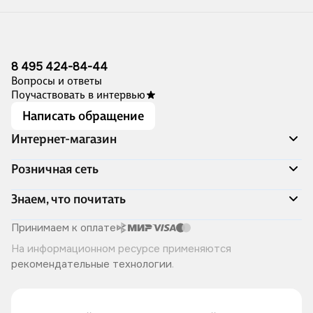
8 495 424-84-44
Вопросы и ответы
Поучаствовать в интервью
Написать обращение
Интернет-магазин
Акции
Розничная сеть
Распродажа
Доставка и оплата
Адреса магазинов
Знаем, что почитать
Программа лояльности
Книжный Дозор
Подарочные сертификаты
О компании
Скоро в продаже
Принимаем к оплате
Правила продажи
Читай-город для бизнеса
Эксклюзивные новинки
На информационном ресурсе применяются
Политика конфиденциальности
Хотите у нас работать?
Лучшие из лучших
рекомендательные технологии
.
Читай-журнал
Книжные циклы
Что ещё почитать?