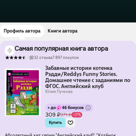
Профиль автора
Книги автора
Самая популярная книга автора
32 отзыва
7 897 покупок
·
Забавные истории котенка
Рэдди/Reddys Funny Stories.
Домашнее чтение с заданиями по
ФГОС. Английский клуб
Юлия Пучкова
+ до
46 бонусов
309 ₽
371 ₽
-17%
Купить
Абсолютный хит серии "Английский клуб". "Котёнок