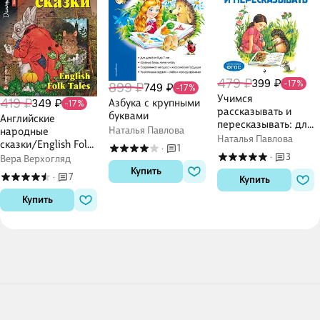
479 ₽
399 ₽
-17%
899 ₽
749 ₽
-17%
Учимся
419 ₽
349 ₽
Азбука с крупными
-17%
рассказывать и
буквами
Английские
пересказывать: для
Наталья Павлова
народные
детей 5-7 лет
Наталья Павлова
сказки/English Folk
1
·
3
Tales. Домашнее
·
Вера Верхогляд
чтение с заданиями
Купить
7
·
Купить
по ФГОС.
Английский клуб
Купить