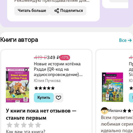
Рекомендую преподавателям для
развития навыков работы с текстом.
Читать больше
Поделиться
Задания к текстам есть разных
видов-сопоставление,
перевод,заполнение
пропусков,прада/неправда и
Книги автора 
вопросы с развёрнутым ответом. В
Все
общем все что нужно для
качественной работы с текстом и
419 ₽
4
349 ₽
-17%
последующим выходом в речь.
Новые истории котёнка
П
Рэдди (QR-код на
д
аудиосопровождение).
S
Обучающее чтение
ч
Юлия Пучкова
Ю
Ф
Купить
У книги пока нет отзывов —
Милана
станьте первым
Всем приветик
любимая серия
идеально подх
Как вам эта книга?