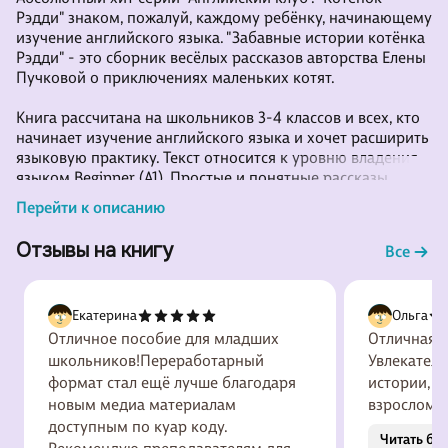
Рэдди" знаком, пожалуй, каждому ребёнку, начинающему
изучение английского языка. "Забавные истории котёнка
Рэдди" - это сборник весёлых рассказов авторства Елены
Пучковой о приключениях маленьких котят.
Книга рассчитана на школьников 3-4 классов и всех, кто
начинает изучение английского языка и хочет расширить
языковую практику. Текст относится к уровню владения
языком Beginner (A1). Простые и понятные рассказы
помогут учащимся и всем желающим расширить
Перейти к описанию
лексический запас, отработать грамматические правила
и потренировать коммуникативные навыки устной речи,
Отзывы на книгу
Все
чтения, перевода и пересказа.
Каждая глава сопровождается упражнениями.
Екатерина
Ольга
Отличное пособие для младших
Отличная к
школьников!Переработарный
Увлекател
формат стал ещё лучше благодаря
истории, и
новым медиа материалам
взрослому.
доступным по куар коду.
Читать бо