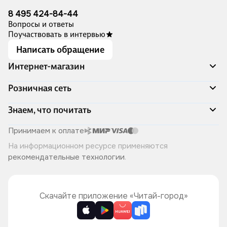
8 495 424-84-44
Вопросы и ответы
Поучаствовать в интервью
Написать обращение
Интернет-магазин
Акции
Розничная сеть
Распродажа
Доставка и оплата
Адреса магазинов
Знаем, что почитать
Программа лояльности
Книжный Дозор
Подарочные сертификаты
О компании
Скоро в продаже
Принимаем к оплате
Правила продажи
Читай-город для бизнеса
Эксклюзивные новинки
На информационном ресурсе применяются
Политика конфиденциальности
Хотите у нас работать?
Лучшие из лучших
рекомендательные технологии
.
Читай-журнал
Книжные циклы
Что ещё почитать?
Скачайте приложение «Читай-город»