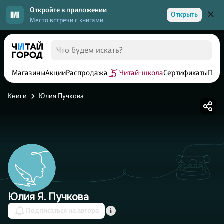
Откройте в приложении
Открыть
Место встречи с книгами
Магазины
Акции
Распродажа
Читай-школа
Сертификаты
Прог
Книги
Юлия Пучкова
Юлия Я. Пучкова
Подписаться на автора