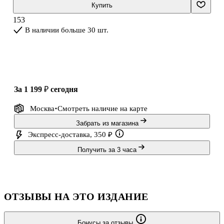
основных модулей, каждый из которых соотносится с
Купить
соответствующим разделом учебника. Упражнения в рабочей
153
тетради, дополняя учебник, направлены на закрепление лексико-
В наличии больше 30 шт.
грамматического материала и дальнейшее развитие умений в
аудировании, чтении, письме и устной речи. Система упраж
за 1 199 ₽
сегодня
Москва
Смотреть наличие
на карте
Забрать из магазина
Экспресс-доставка, 350 ₽
Получить за 3 часа
ОТЗЫВЫ НА ЭТО ИЗДАНИЕ
Бонусы за отзывы