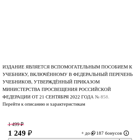
ИЗДАНИЕ ЯВЛЯЕТСЯ ВСПОМОГАТЕЛЬНЫМ ПОСОБИЕМ К
УЧЕБНИКУ, ВКЛЮЧЁННОМУ В ФЕДЕРАЛЬНЫЙ ПЕРЕЧЕНЬ
УЧЕБНИКОВ, УТВЕРЖДЁННЫЙ ПРИКАЗОМ
МИНИСТЕРСТВА ПРОСВЕЩЕНИЯ РОССИЙСКОЙ
ФЕДЕРАЦИИ ОТ 21 СЕНТЯБРЯ 2022 ГОДА № 858.
Перейти к описанию и характеристикам
Рабочая тетрадь является обязательным компонентом УМК
серии «Звёздный английский» для учащихся 7 класса
1 499 ₽
общеобразовательных организаций и школ с углублённым
1 249 ₽
+ до
187 бонусов
изучением английского языка. Рабочая тетрадь включает 6