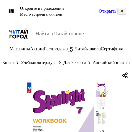
Откройте в приложении
Открыть
Место встречи с книгами
Магазины
Акции
Распродажа
Читай-школа
Сертификаты
П
Книги
Учебная литература
Для 7 класса
Английский язык 7 к
+2