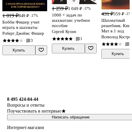
1 259 ₽
1 049 ₽
-17%
431 ₽
359 ₽
-17
1000 + задач по
1 019 ₽
849 ₽
-17%
шахматам: учебное
Шахматный
Бобби Фишер учит
пособие
решебник. Книг
играть в шахматы
Мат в 1 ход
Сергей Кузин
Роберт Джеймс Фишер
Всеволод Костро
1
·
3
·
Рожков
2
·
Купить
Купить
Купить
8 495 424-84-44
Вопросы и ответы
Поучаствовать в интервью
Написать обращение
Интернет-магазин