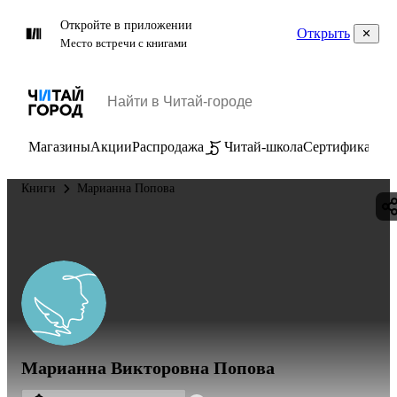
Откройте в приложении
Открыть
Место встречи с книгами
Магазины
Акции
Распродажа
Читай-школа
Сертификаты
П
Книги
Марианна Попова
Марианна Викторовна Попова