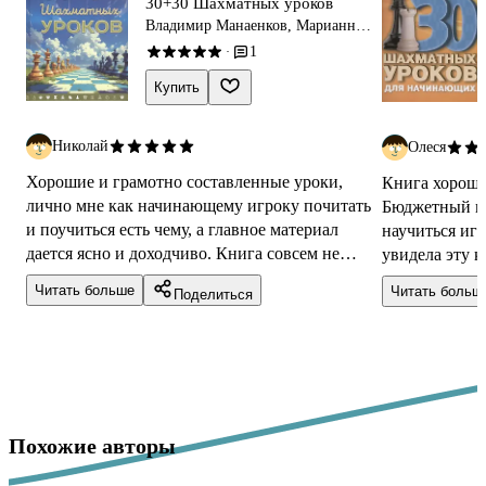
30+30 Шахматных уроков
Владимир Манаенков, Марианна
Попова
1
·
Купить
Николай
Олеся
Хорошие и грамотно составленные уроки,
Книга хороша
лично мне как начинающему игроку почитать
Бюджетный ва
и поучиться есть чему, а главное материал
научиться иг
дается ясно и доходчиво. Книга совсем не
увидела эту к
большая, но содержательная. Азы стар...
изучила и куп
Читать больше
Читать больш
Поделиться
Похожие авторы