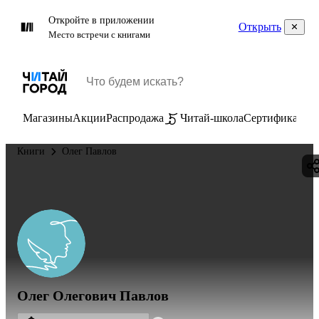
Откройте в приложении
Открыть
Место встречи с книгами
Магазины
Акции
Распродажа
Читай-школа
Сертификаты
П
Книги
Олег Павлов
Олег Олегович Павлов