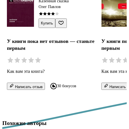
Казенная сказка
Олег Павлов
Купить
У книги пока нет отзывов — станьте
У книги по
первым
первым
Как вам эта книга?
Как вам эта к
30 бонусов
Написать отзыв
Написать о
Похожие авторы