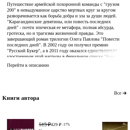
Путешествие армейской похоронной команды с "грузом
200" в невыдуманное царство мертвых круг за кругом
разворачивается как борьба добра и зла за души людей.
"Карагандинские девятины, или повесть последних
дней" - почти эпическая ее метафора, полная абсурда,
гротеска, но и трагизма жизненной правды. Это
завершающий роман трилогии Олега Павлова "Повести
последних дней". В 2002 году он получил премию
"Русский Букер", а в 2011 году оказался единственным
удостоенным этой награды в финальном списке "Букера
десятилетия". Эта загадочная русская проза заслужила
Перейти к описанию
европейское признание, переводится на многие языки - в
2012 году была признана одной из лучших иностранных
книг, изданных во Франции, по верси
Все
Книги автора 
515 ₽
429 ₽
-17%