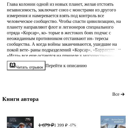
Глава колонии одной из новых планет, желая отстоять
независимость, заключает союз с монстрами из другого
измерения и намеревается взять под контроль все
человеческое сообщество. Чтобы спасти цивилизацию, на
планету направляют флот и легионеров специального
отряда «Корсар», ко- торые в жестоких боях подчас с
неожиданным противником отстаивают ин- тересы
сообщества. А когда войны заканчиваются, ушедшие на
покой вете- раны подразделений «Корсар», «Барракуда» и
«Иглз» все еще остаются на прицеле у могущественных
сил, которые втягивают их в опасные игры, где на кону
Перейти к описанию
стоит судьба всей цивилизации.
Читать отрывок
Все
Книги автора 
1 679 ₽
1 399 ₽
-17%