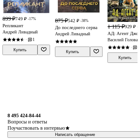
899 ₽
749 ₽
-17%
875 ₽
542 ₽
-38%
Репликант
1 115 ₽
929 ₽
-
До последнего серва
Андрей Ливадный
АД: Агент Джо
Андрей Ливадный
1
·
Василий Головач
1
·
Купить
Купить
Купить
8 495 424-84-44
Вопросы и ответы
Поучаствовать в интервью
Написать обращение