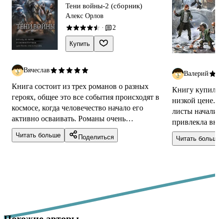
Тени войны-2 (сборник)
Алекс Орлов
2
·
Купить
Вячеслав
Валерий
Книга состоит из трех романов о разных
Книгу купил 
героях, общее это все события происходят в
низкой цене. 
космосе, когда человечество начало его
листы начали
активно осваивать. Романы очень
привлекла вн
динамичные, много событий, и приключения
сделан момент
Читать больше
Поделиться
Читать больш
на люб...
четвё...
Похожие авторы