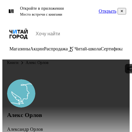
Откройте в приложении
Открыть
Место встречи с книгами
Магазины
Акции
Распродажа
Читай-школа
Сертификаты
П
Книги
Алекс Орлов
Алекс Орлов
Александр Орлов