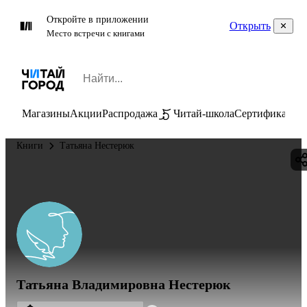
Откройте в приложении
Открыть
Место встречи с книгами
Магазины
Акции
Распродажа
Читай-школа
Сертификаты
П
Книги
Татьяна Нестерюк
Татьяна Владимировна Нестерюк