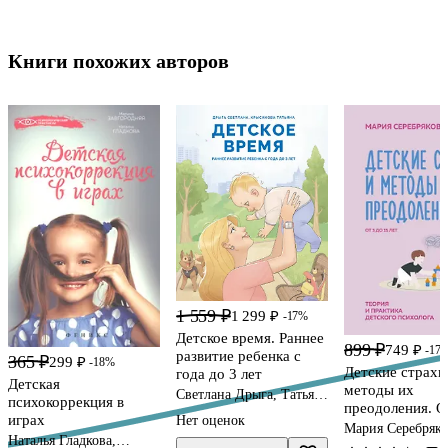
Книги похожих авторов
1 559 ₽
1 299 ₽
-17%
Детское время. Раннее
899 ₽
749 ₽
-17
развитие ребенка с
365 ₽
299 ₽
-18%
Детские страхи
года до 3 лет
Детская
методы их
Светлана Дрыга, Татьяна
психокоррекция в
преодоления. О
Крысанова
играх
Нет оценок
15 лет. Теория 
Мария Серебряко
Наталья Гладкова,
практика детск