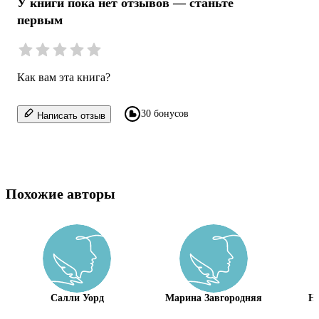
У книги пока нет отзывов — станьте
первым
Как вам эта книга?
30 бонусов
Написать отзыв
Похожие авторы
Салли Уорд
Марина Завгородняя
На