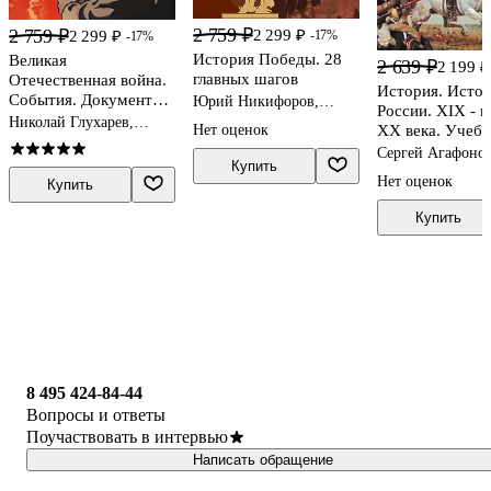
2 759 ₽
2 759 ₽
2 299 ₽
2 299 ₽
-17%
-17%
История Победы. 28
Великая
2 639 ₽
2 199 ₽
главных шагов
Отечественная война.
История. Исто
События. Документы.
Юрий Никифоров,
России. XIX - н
Факты
Дмитрий Шелепин
Николай Глухарев,
XX века. Учебн
Нет оценок
Юрий Никифоров, Олег
класс
Сергей Агафонов
Ржешевский
Купить
Ярослав Вишняк
Нет оценок
Купить
Николай Могиле
Купить
8 495 424-84-44
Вопросы и ответы
Поучаствовать в интервью
Написать обращение