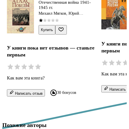
Отечественная война 1941-
1945 гг.
Михаил Мягков, Юрий
Никифоров, Олег Ржешевский
Купить
У книги по
У книги пока нет отзывов — станьте
первым
первым
Как вам эта к
Как вам эта книга?
Написать о
30 бонусов
Написать отзыв
Похожие авторы