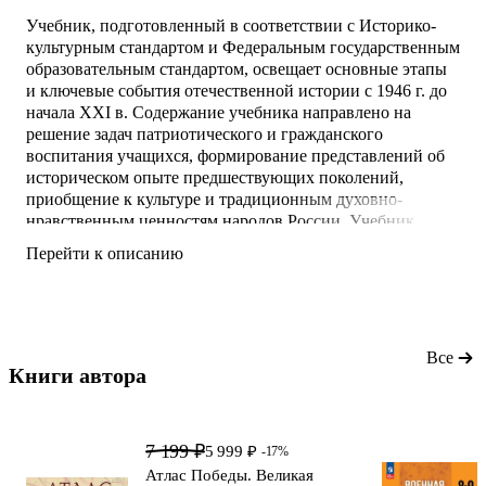
Учебник, подготовленный в соответствии с Историко-
культурным стандартом и Федеральным государственным
образовательным стандартом, освещает основные этапы
и ключевые события отечественной истории с 1946 г. до
начала XXI в. Содержание учебника направлено на
решение задач патриотического и гражданского
воспитания учащихся, формирование представлений об
историческом опыте предшествующих поколений,
приобщение к культуре и традиционным духовно-
нравственным ценностям народов России. Учебник
соответствует Концепции преподавания учебного курса
Перейти к описанию
"История России" в образовательных организациях
Российской Федерации, реализующих основные
общеобразовательные программы.
Данное издание является первым.
Все
Книги автора 
7 199 ₽
5 999 ₽
-17%
Атлас Победы. Великая