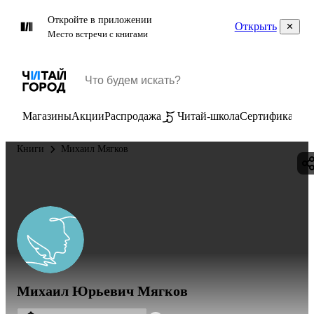
Откройте в приложении
Открыть
Место встречи с книгами
Магазины
Акции
Распродажа
Читай-школа
Сертификаты
П
Книги
Михаил Мягков
Михаил Юрьевич Мягков