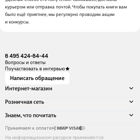
курьером или отправка почтой. Чтобы покупать книги вам
было ещё приятнее, мы регулярно проводим акции
и конкурсы.
8 495 424-84-44
Вопросы и ответы
Поучаствовать в интервью
Написать обращение
Интернет-магазин
Акции
Розничная сеть
Распродажа
Доставка и оплата
Адреса магазинов
Знаем, что почитать
Программа лояльности
Книжный Дозор
Подарочные сертификаты
О компании
Скоро в продаже
Принимаем к оплате
Правила продажи
Читай-город для бизнеса
Эксклюзивные новинки
На информационном ресурсе применяются
Политика конфиденциальности
Хотите у нас работать?
Лучшие из лучших