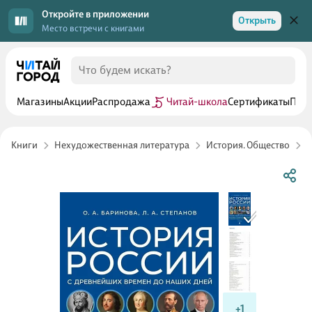
Откройте в приложении
Открыть
Место встречи с книгами
Магазины
Акции
Распродажа
Читай-школа
Сертификаты
Прог
Книги
Нехудожественная литература
История. Общество
Р
+1