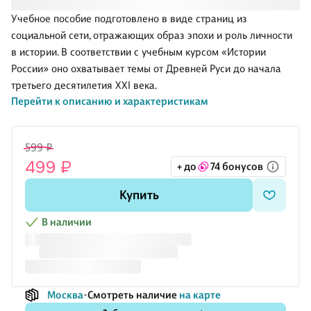
Учебное пособие подготовлено в виде страниц из
социальной сети, отражающих образ эпохи и роль личности
в истории. В соответствии с учебным курсом «Истории
России» оно охватывает темы от Древней Руси до начала
третьего десятилетия XXI века.
Перейти к описанию и характеристикам
Иллюстрированное издание ориентировано прежде всего
на школьников и студентов, однако будет интересно и
широкому кругу читателей, желающих изучить основные
599 ₽
этапы исторического пути нашей страны.
499 ₽
+ до
74 бонусов
Купить
В наличии
Москва
Смотреть наличие
на карте