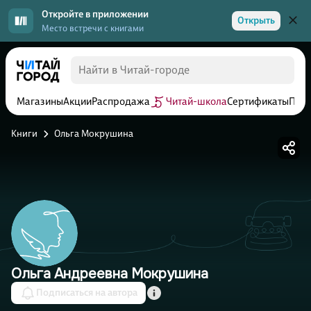
Откройте в приложении
Открыть
Место встречи с книгами
Магазины
Акции
Распродажа
Читай-школа
Сертификаты
Прог
Книги
Ольга Мокрушина
Ольга Андреевна Мокрушина
Подписаться на автора