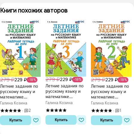
Книги похожих авторов
279 ₽
279 ₽
279 ₽
229 ₽
229 ₽
229 ₽
-18%
-18%
-18%
Летние задания по
Летние задания по
Летние задания по
русскому языку и
русскому языку и
русскому языку и
математике.
математике.
математике.
Рабочая тетрадь за
Рабочая тетрадь за
Рабочая тетрадь за
Галина Козина
Галина Козина
Галина Козина
курс 3 класса. ФГОС
курс 1 класса. ФГОС
курс 2 класса. ФГОС
2
1
·
·
НОВЫЙ
НОВЫЙ
НОВЫЙ
Купить
Купить
Купить