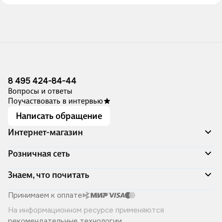
8 495 424-84-44
Вопросы и ответы
Поучаствовать в интервью
Написать обращение
Интернет-магазин
Акции
Розничная сеть
Распродажа
Доставка и оплата
Адреса магазинов
Знаем, что почитать
Программа лояльности
Книжный Дозор
Подарочные сертификаты
О компании
Скоро в продаже
Принимаем к оплате
Правила продажи
Читай-город для бизнеса
Эксклюзивные новинки
На информационном ресурсе применяются
Политика конфиденциальности
Хотите у нас работать?
Лучшие из лучших
рекомендательные технологии
.