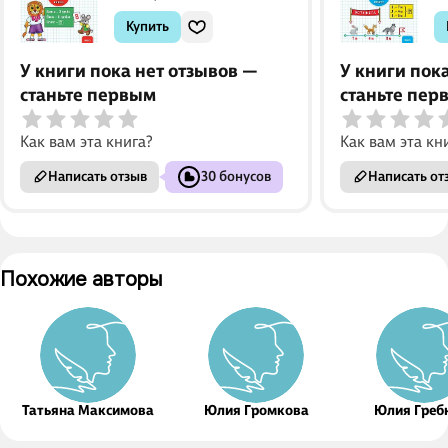
Купить
У книги пока нет отзывов —
У книги пок
станьте первым
станьте пер
Как вам эта книга?
Как вам эта кн
Написать отзыв
30 бонусов
Написать от
Похожие авторы
Татьяна Максимова
Юлия Громкова
Юлия Греб