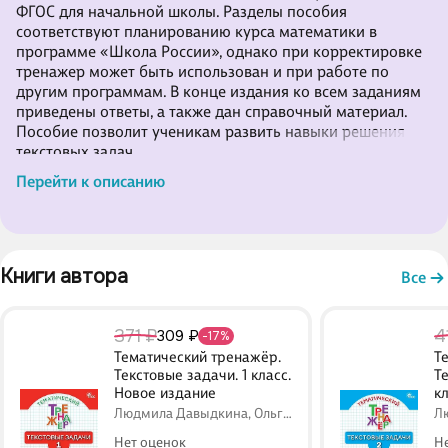
ФГОС для начальной школы. Разделы пособия
соответствуют планированию курса математики в
программе «Школа России», однако при корректировке
тренажер может быть использован и при работе по
другим программам. В конце издания ко всем заданиям
приведены ответы, а также дан справочный материал.
Пособие позволит ученикам развить навыки решения
текстовых задач.
Предназначается учителям начальных классов, учащимся
Перейти к описанию
и их родителям.
Книги автора 
Все
371 ₽
4
309 ₽
-17%
Тематический тренажёр.
Т
Текстовые задачи. 1 класс.
Т
Новое издание
к
Людмила Давыдкина, Ольга
Л
Мокрушина
М
Нет оценок
Н