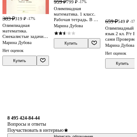
959 ₽
799 ₽
-17%
Олимпиадная
математика. 1 класс.
383 ₽
319 ₽
-17%
Рабочая тетрадь. В 4-х
659 ₽
549 ₽
-17
частях. Комплект
Олимпиадная
Марина Дубова
Олимпиадный р
математика.
язык 2 кл. Р/т 
Смекалистые задачи. 2
сами Проверяе
класс. Рабочая тетрадь
Марина Дубова
Купить
4тт (компл. 4кн
Марина Дубова
(мЮнУмиУмФа
Нет оценок
Нет оценок
Дуб
Купить
Купить
8 495 424-84-44
Вопросы и ответы
Поучаствовать в интервью
Написать обращение