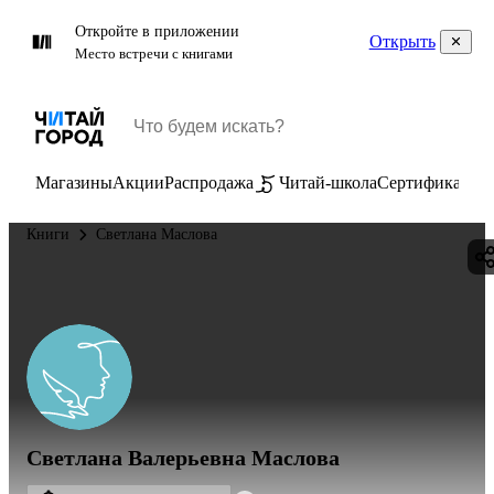
Откройте в приложении
Открыть
Место встречи с книгами
Магазины
Акции
Распродажа
Читай-школа
Сертификаты
П
Книги
Светлана Маслова
Светлана Валерьевна Маслова