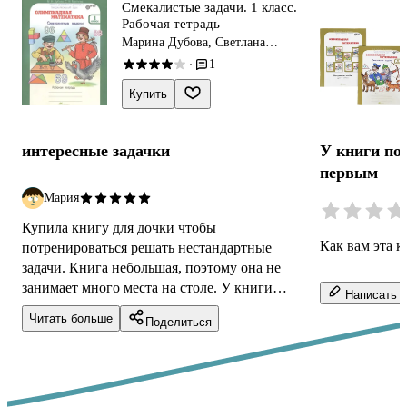
Смекалистые задачи. 1 класс.
Рабочая тетрадь
Марина Дубова, Светлана
Маслова
1
·
Купить
интересные задачки
У книги по
первым
Мария
Купила книгу для дочки чтобы
Как вам эта к
потренироваться решать нестандартные
задачи. Книга небольшая, поэтому она не
занимает много места на столе. У книги
Написать о
чёрно-белые картинки, из-за этого ребёнка
Читать больше
Поделиться
они не привле...