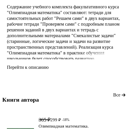
Содержание учебного комплекта факультативного курса
"Олимпиадная математика" составляют: тетради для
самостоятельных работ "Решаем сами" в двух вариантах,
рабочие тетради "Проверяем сами" с подробным планом
решения заданий в двух вариантах и тетрадь с
дополнительными материалами "Смекалистые задачи"
(старинные, логические задачи и задачи на развитие
пространственных представлений). Реализация курса
"Олимпиадная математика" в практике обучения
школьников будет способствовать развитию
математического мышления, повышению качества общей
Перейти к описанию
математической подготовки, созданию базы для
успешного выступления учащихся на математических
олимпиадах и конкурсах различного уровня. Учебный
комплект "Олимпиа
Все
Книги автора 
365 ₽
299 ₽
-18%
Олимпиадная математика.