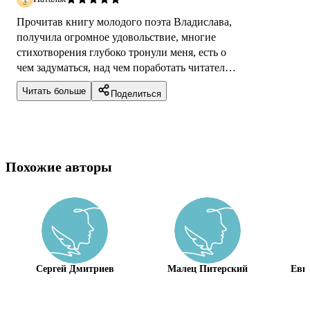
Прочитав книгу молодого поэта Владислава,
получила огромное удовольствие, многие
стихотворения глубоко тронули меня, есть о
чем задуматься, над чем поработать читателю,
очень советую приобрести эту кн...
Читать больше
Поделиться
Похожие авторы
Сергей Дмитриев
Малец Питерский
Евг