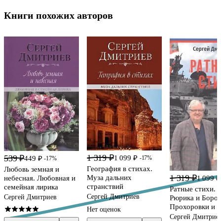
Книги похожих авторов
1 319 ₽
539 ₽
1 099 ₽
-17%
449 ₽
-17%
География в стихах.
Любовь земная и
1 319 ₽
Муза дальних
1 099 ₽
небесная. Любовная и
странствий
семейная лирика
Ратные стихи. 
Сергей Дмитриев
Сергей Дмитриев
Рюрика и Боро
Прохоровки и С
Нет оценок
е издание,
Сергей Дмитрие