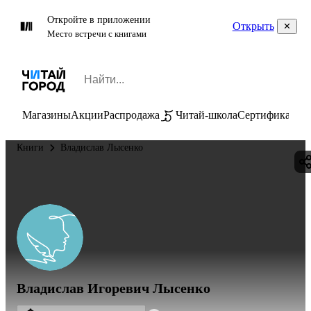
Откройте в приложении
Открыть
Место встречи с книгами
Магазины
Акции
Распродажа
Читай-школа
Сертификаты
П
Книги
Владислав Лысенко
Владислав Игоревич Лысенко