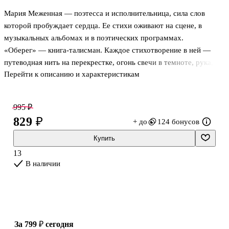
Мария Меженная — поэтесса и исполнительница, сила слов
которой пробуждает сердца. Ее стихи оживают на сцене, в
музыкальных альбомах и в поэтических программах.
«Оберег» — книга-талисман. Каждое стихотворение в ней —
путеводная нить на перекрестке, огонь свечи в темноте, рука,
Перейти к описанию и характеристикам
которая держит над пропастью. Эти стихи могут быть и
утешением, и откровением, и дерзким вызовом миру — тем
самым оберегом, который хранит, вдохновляет и ведет вперед.
995 ₽
Прикоснитесь к ним — и они защитят ваши сокровенные
829 ₽
+ до
124 бонусов
чувства!
Купить
13
В наличии
за 799 ₽
сегодня