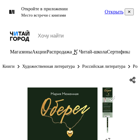
Откройте в приложении
Открыть
Место встречи с книгами
Магазины
Акции
Распродажа
Читай-школа
Сертификаты
П
Книги
Художественная литература
Российская литература
Рос
+7