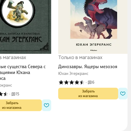
в магазинах
Только в магазинах
ые существа Севера с
Динозавры. Ящеры мезозоя
ациями Юхана
Юхан Эгеркранс
нса
·
6
ркранс
 Забрать

·
15
из магазина
 Забрать

из магазина