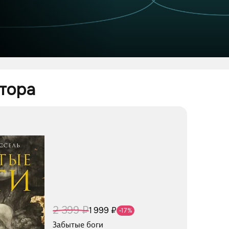
тора 
2 399 ₽
1 999 ₽
-17%
Забытые боги