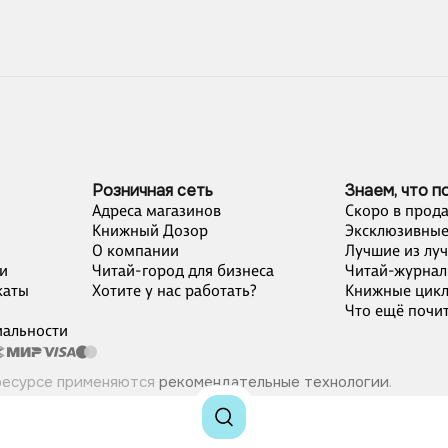
Розничная сеть
Знаем, что п
Адреса магазинов
Скоро в прод
Книжный Дозор
Эксклюзивные
О компании
Лучшие из лу
и
Читай-город для бизнеса
Читай-журнал
каты
Хотите у нас работать?
Книжные цик
Что ещё почит
альности
ресурсе применяются
рекомендательные технологии
.