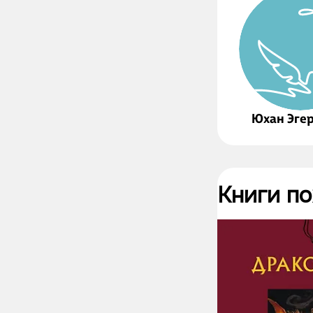
Юхан Эге
Книги п