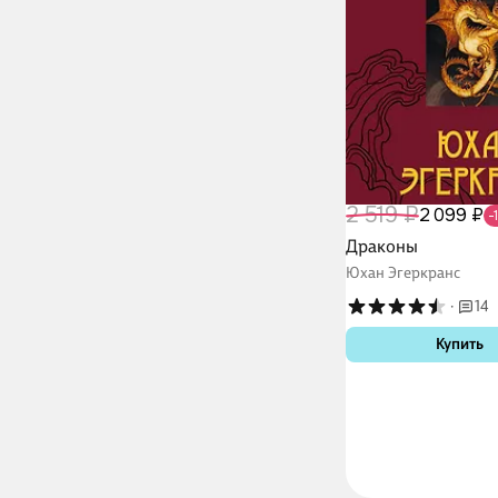
2 519 ₽
2 099 ₽
-
Драконы
Юхан Эгеркранс
·
14
Купить