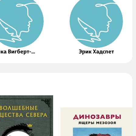
ка Вигберт-
Эрик Хадспет
тер