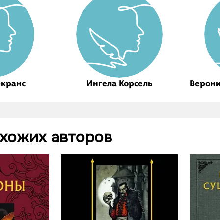
ркранс
Ингела Корсель
Верони
Блэкуо
охожих авторов