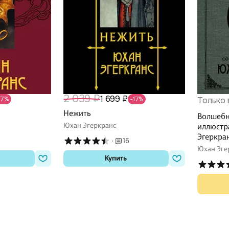
2 039 ₽
1 699 ₽
17%
-17%
Только 
Нежить
Волшебн
Юхан Эгеркранс
иллюстр
Эгеркра
·
16
Юхан Эге
Купить