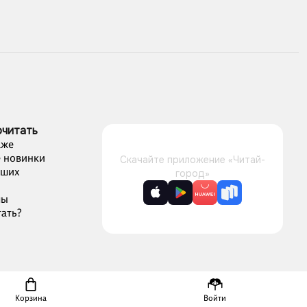
очитать
аже
 новинки
Скачайте приложение «Читай-
чших
город»
лы
ать?
Корзина
Войти