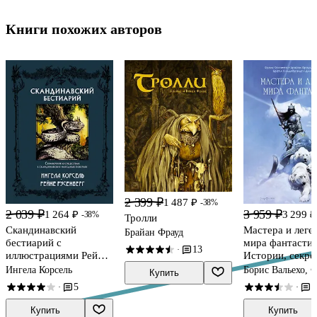
Книги похожих авторов
2 399 ₽
1 487 ₽
-38%
2 039 ₽
3 959 ₽
1 264 ₽
3 299 ₽
-38%
Тролли
Скандинавский
Мастера и леге
Брайан Фрауд
бестиарий с
мира фантастик
13
·
иллюстрациями Рейне
Истории, секре
Русенберга
техники ведущ
Ингела Корсель
Борис Вальехо, 
Купить
художников жан
Фразетта, Брайа
5
7
·
·
D&D до DC Co
Купить
Купить