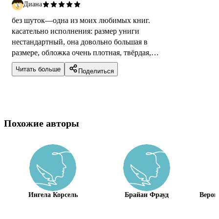
Диана
без шуток—одна из моих любимых книг.
касательно исполнения: размер униги
нестандартный, она довольно большая в
размере, обложка очень плотная, твёрдая,
рисунок выпуклый и блестящий. внутри
Читать больше
Поделиться
довольно п...
Похожие авторы
Ингела Корсель
Брайан Фрауд
Верон
Блэку