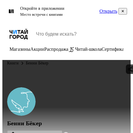
Откройте в приложении
Открыть
Место встречи с книгами
Магазины
Акции
Распродажа
Читай-школа
Сертификаты
П
Книги
Бенни Бёкер
Бенни Бёкер