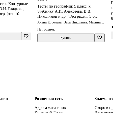
Г
ассы. Контурные
Тесты по географии: 5 класс: к
к
.Н. Гладкого,
учебнику А.И. Алексеева, В.В.
у
ография. 10
Николиной и др. "География. 5-6
Н
. 11 класс". ФГОС
В
классы". ФГОС НОВЫЙ (к новому
Алена Королева, Вера Николина, Марина
к
учебнику)
Юлова
Нет оценок
Купить
азин
Розничная сеть
Знаем, чт
Адреса магазинов
Скоро в п
Книжный Дозор
Эксклюзи