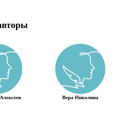
авторы
Алексеев
Вера Николина