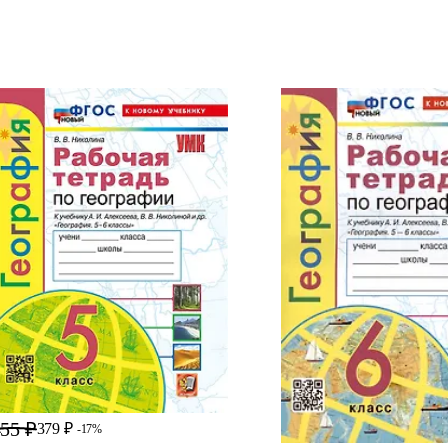
55 ₽
379 ₽
-17%