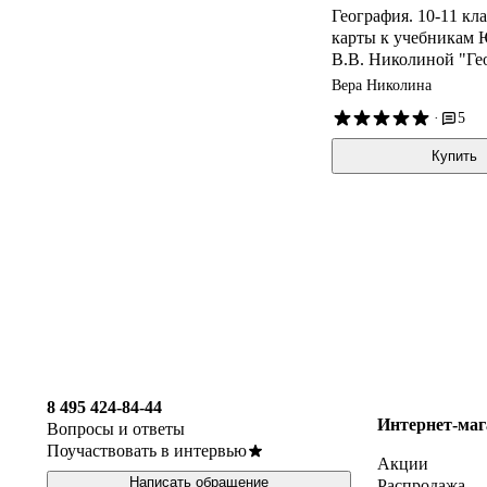
География. 10-11 кл
карты к учебникам Ю
В.В. Николиной "Ге
класс" и "География
Вера Николина
(к новому ФПУ)
·
5
Купить
8 495 424-84-44
Интернет-маг
Вопросы и ответы
Поучаствовать в интервью
Акции
Написать обращение
Распродажа