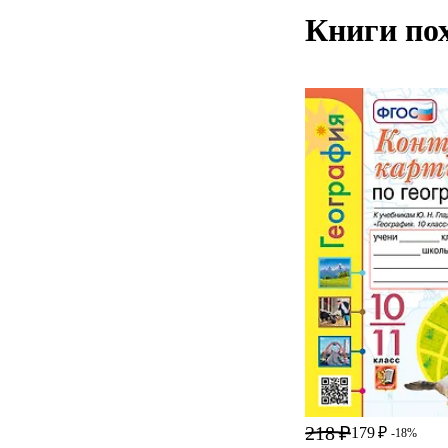
Книги по
218 ₽
179 ₽
-18%