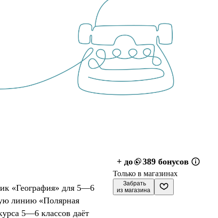
+ до
389 бонусов
Только в магазинах
 Забрать

ник «География» для 5—6
из магазина
ную линию «Полярная
курса 5—6 классов даёт