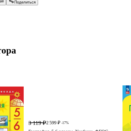
ше
Поделиться
ора 
3 119 ₽
2 599 ₽
-17%