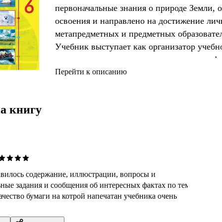
первоначальные знания о природе Земли, о
освоения и направлено на достижение лич
метапредметных и предметных образовател
Учебник выступает как организатор учебн
содержит в связи с этим систему парагра
с «Полярной звездой»; систему разнообраз
Перейти к описанию
инструктивную систему помощи в самосто
графически выделенную систему подготовк
а книгу
Разработан в соответствии с требованиям
государственного
вилось содержание, иллюстрации, вопросы и
ные задания и сообщения об интересных фактах по теме
ачество бумаги на котрой напечатан учебника очень