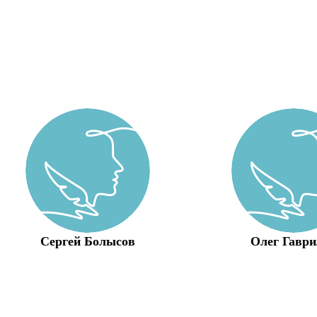
Сергей Болысов
Олег Гаври