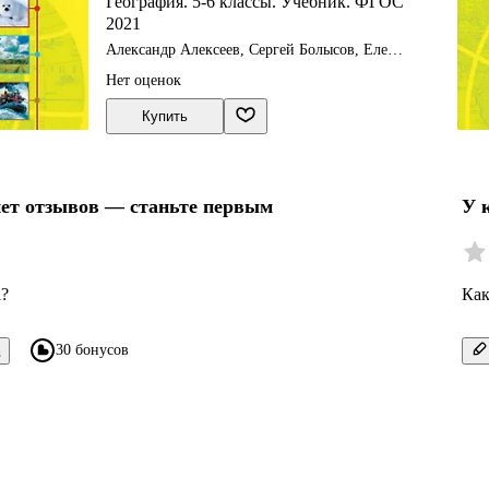
География. 5-6 классы. Учебник. ФГОС
2021
Александр Алексеев, Сергей Болысов, Елена
Липкина, Вера Николина
Нет оценок
Купить
нет отзывов — станьте первым
У 
а?
Как
30 бонусов
в