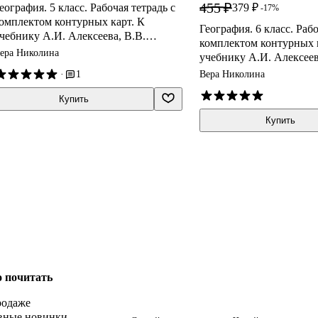
455 ₽
еография. 5 класс. Рабочая тетрадь с
379 ₽
-17%
омплектом контурных карт. К
География. 6 класс. Рабо
чебнику А.И. Алексеева, В.В.
комплектом контурных 
иколиной и др. "География. 5-6
ера Николина
учебнику А.И. Алексеев
лассы"
Николиной и др. "Геогр
·
1
Вера Николина
классы"
Купить
Купить
о почитать
родаже
вные новинки