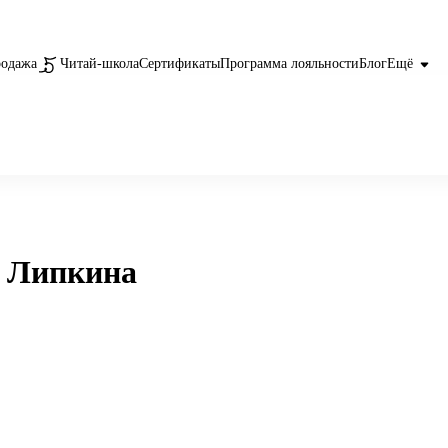
родажа
Читай-школа
Сертификаты
Программа лояльности
Блог
Ещё
а Липкина