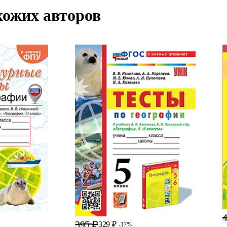
хожих авторов
4
395 ₽
329 ₽
-17%