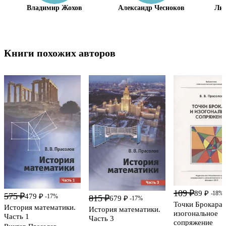
Владимир Жохов
Александр Чесноков
Лид
Книги похожих авторов
109 ₽
89 ₽
-18%
575 ₽
479 ₽
-17%
815 ₽
679 ₽
-17%
Точки Брокара 
История математики.
История математики.
изогональное
Часть 1
Часть 3
сопряжение