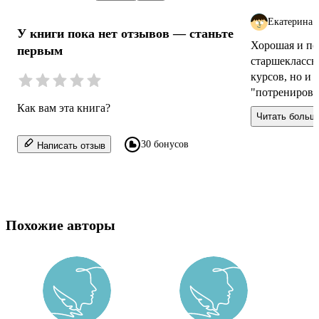
Екатерина
У книги пока нет отзывов — станьте
Хорошая и пол
первым
старшеклассн
курсов, но и 
"потренирова
Как вам эта книга?
написаны про
Читать больш
трудно...
30 бонусов
Написать отзыв
Похожие авторы