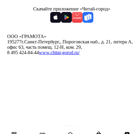
Скачайте приложение «Читай-город»
ООО «ГРАМОТА»
195277
г.Санкт-Петербург,
,
Пироговская наб., д. 21, литера А,
офис 63, часть помещ. 12-Н, ком. 29
,
8 495 424-84-44
www.chitai-gorod.ru/