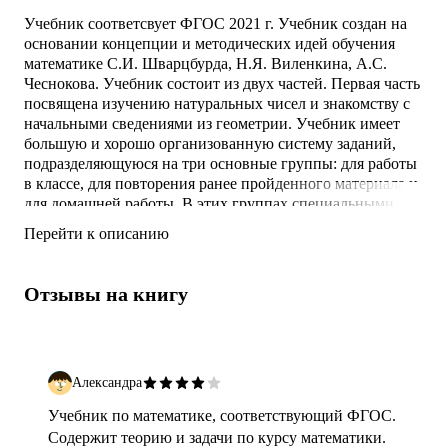
Учебник соответсвует ФГОС 2021 г. Учебник создан на
основании концепции и методических идей обучения
математике С.И. Шварцбурда, Н.Я. Виленкина, А.С.
Чеснокова. Учебник состоит из двух частей. Первая часть
посвящена изучению натуральных чисел и знакомству с
начальными сведениями из геометрии. Учебник имеет
большую и хорошо организованную систему заданий,
подразделяющуюся на три основные группы: для работы
в классе, для повторения ранее пройденного материала и
для домашней работы. В этих группах специальными
значками выделены задания для устного выполнения,
Перейти к описанию
задания для работы в группах учащихся, практические
работы. Кроме того, имеются рубрики, помогающие
правильно говорить, рассуждать и мысл
Отзывы на книгу
Александра
Учебник по математике, соответствующий ФГОС.
Содержит теорию и задачи по курсу математики.