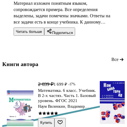
Материал изложен понятным языком,
сопровождается примера. Все определения
выделены, задачи помечены значками. Ответы на
все задачи есть в конце учебника. К данному
учебнику есть рабочие тетради, методические и
Читать больше
Поделиться
дидактические материалы.
Все
Книги автора 
2 039 ₽
1 699 ₽
-17%
Математика. 6 класс. Учебник.
В 2-х частях. Часть 1. Базовый
уровень. ФГОС 2021
Наум Виленкин, Владимир
Жохов, Александр Чесноков
Купить